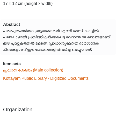
17 × 12 cm (height × width)
Abstract
പരമപുരുഷാർത്ഥം,ആത്മഭാരതി എന്നീ മാസികകളിൽ
പലപ്പോഴായി പ്രസിദ്ധീകരിക്കപ്പെട്ട വേദാന്ത ലേഖനങ്ങളാണ്
ഈ പുസ്തകത്തിൽ ഉള്ളത്. പ്രാധാന്യമേറിയ ദാർശനിക
ചിന്തകളാണ് ഈ ലേഖനങ്ങളിൽ ചർച്ച ചെയ്യുന്നത്.
Item sets
പ്രധാന ശേഖരം (Main collection)
Kottayam Public Library - Digitized Documents
Organization