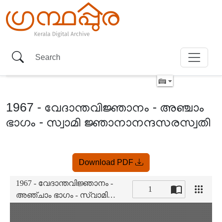
1967 - വേദാന്തവിജ്ഞാനം - അഞ്ചാം
ഭാഗം - സ്വാമി ജ്ഞാനാനന്ദസരസ്വതി
Item
Download PDF