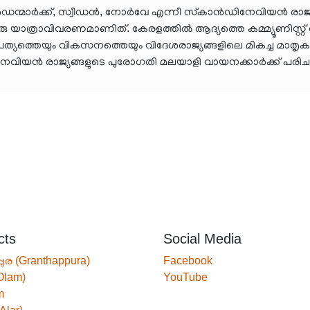
ള്ള ഡെന്മാർക്ക്, സ്വീഡൻ, നോർവേ എന്നീ സ്‌കാൻഡിനേവിയൻ രാ
യാത്രാവിവരണമാണിത്. കേരളത്തിൽ ആദ്യത്തെ കമ്മ്യൂണിസ്റ്റ് ഗ
പത്യത്തെയും വികസനത്തെയും വിദേശരാജ്യങ്ങളിലെ മികച്ച മാത
നേവിയൻ രാജ്യങ്ങളുടെ പുരോഗതി മലയാളി വായനക്കാർക്ക് പരിച
cts
Social Media
്പുര (Granthappura)
Facebook
Olam)
YouTube
m