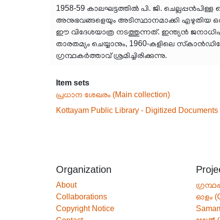
1958-59 കാലഘട്ടത്തിൽ പി. ജി. ചെല്ലപ്പൻപി
അനുഭവങ്ങളെയും അടിസ്ഥാനമാക്കി എഴുതിയ ഒരു 
ഈ വിദേശയാത്ര നടത്തുന്നത്. ഇന്ത്യൻ ജനാധി
താരതമ്യം ചെയ്യാനും, 1960-കളിലെ സ്‌കാൻഡി
ഗ്രന്ഥകർത്താവ് ശ്രമിച്ചിരിക്കുന്നു.
Item sets
പ്രധാന ശേഖരം (Main collection)
Kottayam Public Library - Digitized Documents
Organization
Proje
About
ഗ്രന്ഥപ
Collaborations
ഓളം (
Copyright Notice
Sama