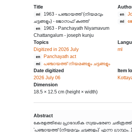
Title
Autho
1963 - പഞ്ചായത്ത് (നിയമവും
J
ml
en
ചട്ടങ്ങളും) - ജോസഫ് കുഞ്ഞ്
ജ
ml
1963 - Panchayath Niyamavum
en
Chattangalum - joseph kunju
Topics
Langu
Digitized in 2026 July
ml
Panchayath act
en
പഞ്ചായത്ത് നിയമങ്ങളും ചട്ടങ്ങളും
ml
Date digitized
Item l
2026 July 06
Kottay
Dimension
18.5 × 12.5 cm (height × width)
Abstract
കേരളത്തിലെ പ്രാദേശിക സ്വയംഭരണ ചരിത്രത്തി
'പഞ്ചായത്ത് (നിയമവും ചട്ടങ്ങളും)' എന്ന ഗ്