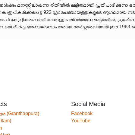
കൾക്കും മനസ്സിലാകുന്ന രീതിയിൽ ലളിതമായി പ്രതിപാദിക്കുന്ന
രൂപീകരിക്കപ്പെട്ട 922 ഗ്രാമപഞ്ചായത്തുകളുടെ സുഗമമായ നട
ന്നും വികേന്ദ്രീകരണത്തിലേക്കുള്ള പരിവർത്തന ഘട്ടത്തിൽ, ഗ
രുന്ന ഒരു മികച്ച ഭരണഘടനാപരമായ മാർഗ്ഗരേഖയായി ഈ 1963-ലെ പ
cts
Social Media
്പുര (Granthappura)
Facebook
Olam)
YouTube
m