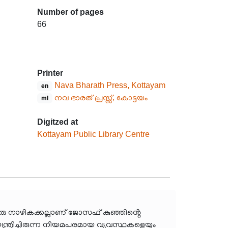
Number of pages
66
Printer
Nava Bharath Press, Kottayam
en
നവ ഭാരത് പ്രസ്സ്, കോട്ടയം
ml
Digitzed at
Kottayam Public Library Centre
രു നാഴികക്കല്ലാണ് ജോസഫ് കുഞ്ഞിൻ്റെ
്ത്രിച്ചിരുന്ന നിയമപരമായ വ്യവസ്ഥകളെയും