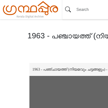
1963 - പഞ്ചായത്ത് (നിയ
Item