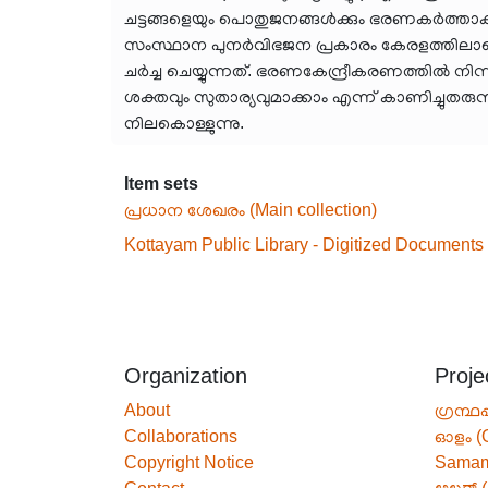
ചട്ടങ്ങളെയും പൊതുജനങ്ങൾക്കും ഭരണകർത്താക്
സംസ്ഥാന പുനർവിഭജന പ്രകാരം കേരളത്തിലാകെ 
ചർച്ച ചെയ്യുന്നത്. ഭരണകേന്ദ്രീകരണത്തിൽ നി
ശക്തവും സുതാര്യവുമാക്കാം എന്ന് കാണിച്ചുത
നിലകൊള്ളുന്നു.
Item sets
പ്രധാന ശേഖരം (Main collection)
Kottayam Public Library - Digitized Documents
Organization
Proje
About
ഗ്രന്ഥപ
Collaborations
ഓളം (
Copyright Notice
Sama