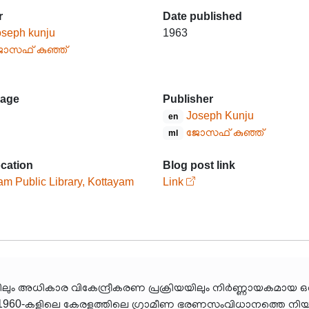
r
Date published
oseph kunju
1963
ോസഫ് കുഞ്ഞ്
age
Publisher
Joseph Kunju
en
ജോസഫ് കുഞ്ഞ്
ml
ocation
Blog post link
am Public Library, Kottayam
Link
ലും അധികാര വികേന്ദ്രീകരണ പ്രക്രിയയിലും നിർണ്ണായകമായ ഒ
രന്ഥം. 1960-കളിലെ കേരളത്തിലെ ഗ്രാമീണ ഭരണസംവിധാനത്തെ നിയന