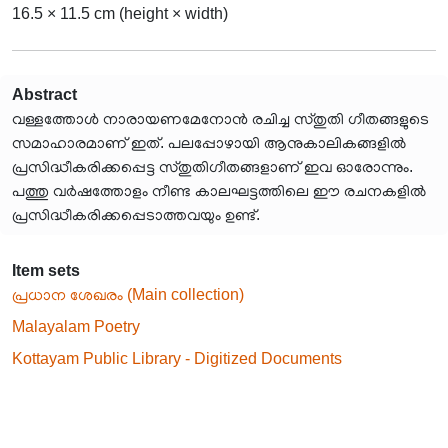
16.5 × 11.5 cm (height × width)
Abstract
വള്ളത്തോൾ നാരായണമേനോൻ രചിച്ച സ്തുതി ഗീതങ്ങളുടെ
സമാഹാരമാണ് ഇത്. പലപ്പോഴായി ആനുകാലികങ്ങളിൽ
പ്രസിദ്ധീകരിക്കപ്പെട്ട സ്തുതിഗീതങ്ങളാണ് ഇവ ഓരോന്നും.
പത്തു വർഷത്തോളം നീണ്ട കാലഘട്ടത്തിലെ ഈ രചനകളിൽ
പ്രസിദ്ധീകരിക്കപ്പെടാത്തവയും ഉണ്ട്.
Item sets
പ്രധാന ശേഖരം (Main collection)
Malayalam Poetry
Kottayam Public Library - Digitized Documents