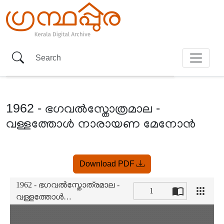
1962 - ഭഗവൽസ്തോത്രമാല -
വള്ളത്തോൾ നാരായണ മേനോൻ
Item
Download PDF