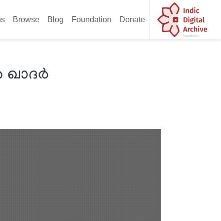
ns
Browse
Blog
Foundation
Donate
ുൾ ഖാദർ