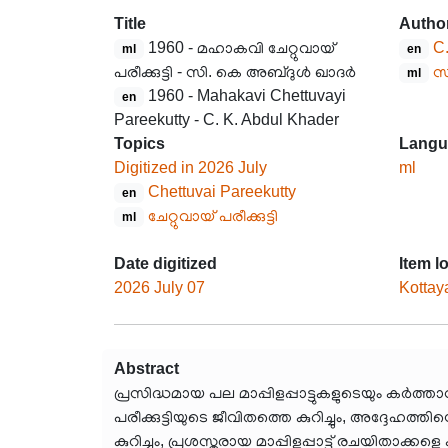
Title
Autho
1960 - മഹാകവി ചേറ്റുവായ്
C
ml
en
പരീക്കുട്ടി - സി. കെ അബ്ദുൾ ഖാദർ
സ
ml
1960 - Mahakavi Chettuvayi
en
Pareekutty - C. K. Abdul Khader
Topics
Langu
Digitized in 2026 July
ml
Chettuvai Pareekutty
en
ചേറ്റുവായ് പരീക്കുട്ടി
ml
Date digitized
Item l
2026 July 07
Kottay
Abstract
പ്രസിദ്ധമായ പല മാപ്പിളപ്പാട്ടുകളുടെയും ക
പരീക്കുട്ടിയുടെ ജീവിതത്തെ കുറിച്ചും, അദ്ദേഹത്
കുറിച്ചും, പ്രശസ്തരായ മാപ്പിളപ്പാട്ട് രചയിതാക്ക