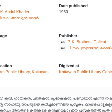
r
Date published
.K. Abdul Khader
1960
ി.കെ. അബ്ദുൾ ഖാദർ
age
Publisher
P. K. Brothers, Calicut
en
പി.കെ. ബ്രദേഴ്സ്, കോഴി
ml
ocation
Digitzed at
am Public Library, Kottayam
Kottayam Public Library Cent
ർത്താവ്, കവി, ഗായകൻ, ചിന്തകൻ, പ്രഭാഷകൻ, പണ്ഡിതൻ എന്നീ ന
തിൻ്റെ സാഹിത്യ സപര്യയെ കുറിച്ചുമാണ് ഈ പുസ്തകം. മാപ്പിളപ്പാട്ട
ളെ കുറിച്ചും അവരുടെ കൃതികളെ കുറിച്ചുമെല്ലാം ഈ പുസ്തകത്തിൽ പ്രതിപാ