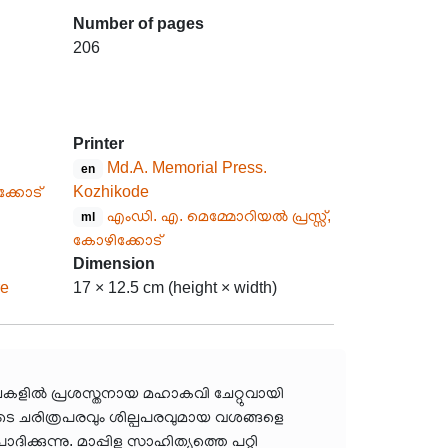
Number of pages
206
Printer
Md.A. Memorial Press.
en
ക്കോട്
Kozhikode
എംഡി. എ. മെമ്മോറിയൽ പ്രസ്സ്,
ml
കോഴിക്കോട്
Dimension
re
17 × 12.5 cm (height × width)
ിലകളിൽ പ്രശസ്തനായ മഹാകവി ചേറ്റുവായി
ുകളുടെ ചരിത്രപരവും ശില്പപരവുമായ വശങ്ങളെ
ദിക്കുന്നു. മാപ്പിള സാഹിത്യത്തെ പറ്റി