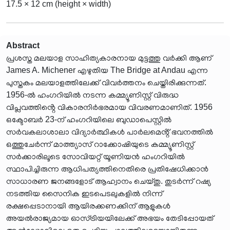
17.5 × 12 cm (height × width)
Abstract
പ്രശസ്ത മലയാള സാഹിത്യകാരനായ മുട്ടത്തു വർക്കി ആണ്
James A. Michener എഴുതിയ The Bridge at Andau എന്ന
പുസ്തകം മലയാളത്തിലേക്ക് വിവർത്തനം ചെയ്തിരിക്കുന്നത്.
1956-ൽ ഹംഗറിയിൽ നടന്ന കമ്മ്യൂണിസ്റ്റ് വിരുദ്ധ
വിപ്ലവത്തിൻ്റെ വികാരനിർഭരമായ വിവരണമാണിത്. 1956
ഒക്ടോബർ 23-ന് ഹംഗറിയിലെ ബുഡാപെസ്റ്റിൽ
സർവകലാശാലാ വിദ്യാർത്ഥികൾ പാർലമെൻ്റ് ഭവനത്തിൽ
ഒത്തുചേർന്ന് മാത്ത്യാസ് റാക്കോഷിയുടെ കമ്മ്യൂണിസ്റ്റ്
സർക്കാരിലൂടെ സോവിയറ്റ് യൂണിയൻ ഹംഗറിയിൽ
സ്ഥാപിച്ചിരുന്ന ആധിപത്യത്തിനെതിരെ പ്രതിഷേധിക്കാൻ
സാധാരണ ജനങ്ങളോട് ആഹ്വാനം ചെയ്തു. തുടർന്ന് റഷ്യ
നടത്തിയ സൈനിക ഇടപെടലുകളിൽ നിന്ന്
രക്ഷപ്പെടാനായി ആയിരക്കണക്കിന് ആളുകൾ
അയൽരാജ്യമായ ഓസ്ട്രിയയിലേക്ക് അഭയം തേടിപ്പോയത്