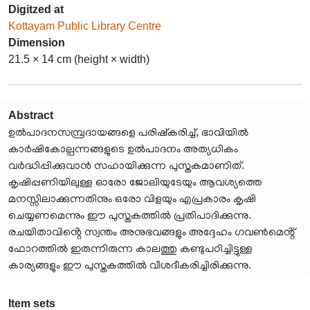
Digitzed at
Kottayam Public Library Centre
Dimension
21.5 × 14 cm (height × width)
Abstract
ഉൽപാദനസമ്പ്രദായങ്ങളെ പരിഷ്കരിച്ച്, ഭാവിയിൽ
കാർഷികോല്പന്നങ്ങളുടെ ഉൽപാദനം അത്യധികം
വർദ്ധിപ്പിക്കുവാൻ സഹായിക്കുന്ന പുസ്തകമാണിത്.
കൃഷിപ്പണിയിലുള്ള ഓരോ ജോലിയുടേയും ആവശ്യത്തെ
മനസ്സിലാക്കുന്നതിനും ഒരോ വിളയും എപ്രകാരം കൃഷി
ചെയ്യണമെന്നും ഈ പുസ്തകത്തിൽ പ്രതിപാദിക്കുന്നു.
രചയിതാവിൻ്റെ സ്വന്തം അനുഭവങ്ങളും അദ്ദേഹം ഗവൺമെൻ്റ്
ഫോറത്തിൽ ഇരുന്നിരുന്ന കാലത്തു കണ്ടുപഠിച്ചിട്ടുള്ള
കാര്യങ്ങളും ഈ പുസ്തകത്തിൽ വീശദീകരിച്ചിരിക്കുന്നു.
Item sets