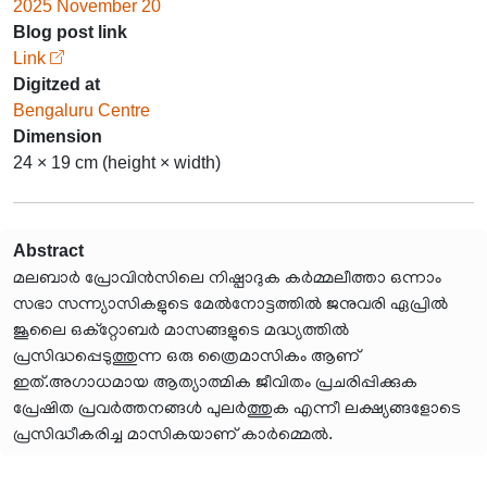
2025 November 20
Blog post link
Link
Digitzed at
Bengaluru Centre
Dimension
24 × 19 cm (height × width)
Abstract
മലബാർ പ്രോവിൻസിലെ നിഷ്പാദുക കർമ്മലീത്താ ഒന്നാം
സഭാ സന്ന്യാസികളുടെ മേൽനോട്ടത്തിൽ ജനുവരി ഏപ്രിൽ
ജൂലൈ ഒക്റ്റോബർ മാസങ്ങളുടെ മദ്ധ്യത്തിൽ
പ്രസിദ്ധപ്പെടുത്തുന്ന ഒരു ത്രൈമാസികം ആണ്
ഇത്.അഗാധമായ ആത്യാത്മിക ജീവിതം പ്രചരിപ്പിക്കുക
പ്രേഷിത പ്രവർത്തനങ്ങൾ പുലർത്തുക എന്നീ ലക്ഷ്യങ്ങളോടെ
പ്രസിദ്ധീകരിച്ച മാസികയാണ് കാർമ്മെൽ.