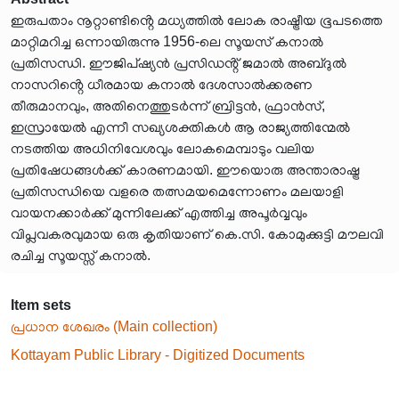
ഇരുപതാം നൂറ്റാണ്ടിൻ്റെ മധ്യത്തിൽ ലോക രാഷ്ട്രീയ ഭൂപടത്തെ
മാറ്റിമറിച്ച ഒന്നായിരുന്നു 1956-ലെ സൂയസ് കനാൽ
പ്രതിസന്ധി. ഈജിപ്ഷ്യൻ പ്രസിഡൻ്റ് ജമാൽ അബ്ദുൽ
നാസറിൻ്റെ ധീരമായ കനാൽ ദേശസാൽക്കരണ
തീരുമാനവും, അതിനെത്തുടർന്ന് ബ്രിട്ടൻ, ഫ്രാൻസ്,
ഇസ്രായേൽ എന്നീ സഖ്യശക്തികൾ ആ രാജ്യത്തിന്മേൽ
നടത്തിയ അധിനിവേശവും ലോകമെമ്പാടും വലിയ
പ്രതിഷേധങ്ങൾക്ക് കാരണമായി. ഈയൊരു അന്താരാഷ്ട്ര
പ്രതിസന്ധിയെ വളരെ തത്സമയമെന്നോണം മലയാളി
വായനക്കാർക്ക് മുന്നിലേക്ക് എത്തിച്ച അപൂർവ്വവും
വിപ്ലവകരവുമായ ഒരു കൃതിയാണ് കെ.സി. കോമുക്കുട്ടി മൗലവി
രചിച്ച സൂയസ്സ് കനാൽ.
Item sets
പ്രധാന ശേഖരം (Main collection)
Kottayam Public Library - Digitized Documents