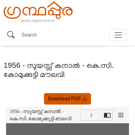
1956 - സൂയസ്സ് കനാൽ - കെ.സി.
കോമുക്കുട്ടി മൗലവി
Item
Download PDF