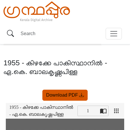
1955 - കിഴക്കേ പാകിസ്ഥാനിൽ -
ഏ.കെ. ബാലകൃഷ്ണപിള്ള
Item
Download PDF