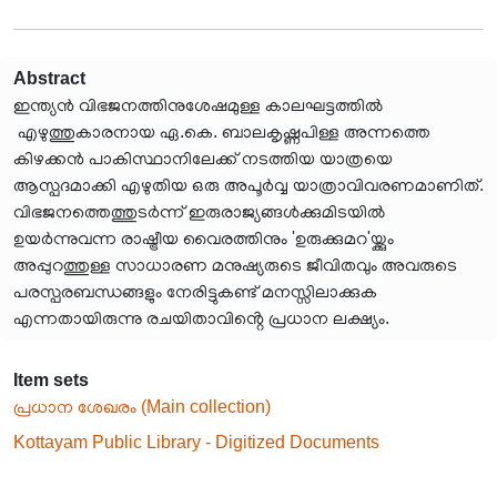
Abstract
ഇന്ത്യൻ വിഭജനത്തിനുശേഷമുള്ള കാലഘട്ടത്തിൽ
എഴുത്തുകാരനായ ഏ.കെ. ബാലകൃഷ്ണപിള്ള അന്നത്തെ
കിഴക്കൻ പാകിസ്ഥാനിലേക്ക് നടത്തിയ യാത്രയെ
ആസ്പദമാക്കി എഴുതിയ ഒരു അപൂർവ്വ യാത്രാവിവരണമാണിത്.
വിഭജനത്തെത്തുടർന്ന് ഇരുരാജ്യങ്ങൾക്കുമിടയിൽ
ഉയർന്നുവന്ന രാഷ്ട്രീയ വൈരത്തിനും 'ഉരുക്കുമറ'യ്ക്കും
അപ്പുറത്തുള്ള സാധാരണ മനുഷ്യരുടെ ജീവിതവും അവരുടെ
പരസ്പരബന്ധങ്ങളും നേരിട്ടുകണ്ട് മനസ്സിലാക്കുക
എന്നതായിരുന്നു രചയിതാവിൻ്റെ പ്രധാന ലക്ഷ്യം.
Item sets
പ്രധാന ശേഖരം (Main collection)
Kottayam Public Library - Digitized Documents