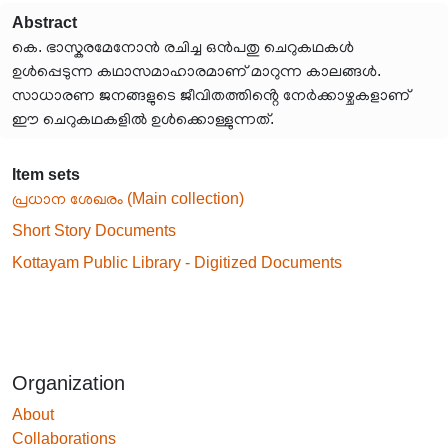
Abstract
കെ. ഭാസ്കരമേനോൻ രചിച്ച ഒൻപതു ചെറുകഥകൾ
ഉൾപ്പെടുന്ന കഥാസമാഹാരമാണ് മാറുന്ന കാലങ്ങൾ.
സാധാരണ ജനങ്ങളുടെ ജീവിതത്തിൻ്റെ നേർക്കാഴ്ചകളാണ്
ഈ ചെറുകഥകളിൽ ഉൾക്കൊള്ളുന്നത്.
Item sets
പ്രധാന ശേഖരം (Main collection)
Short Story Documents
Kottayam Public Library - Digitized Documents
Organization
About
Collaborations