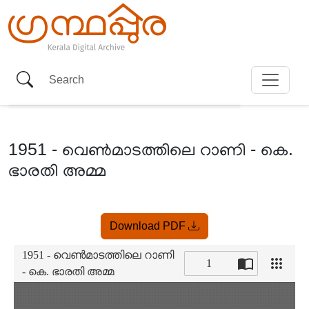
1951 - വെൺമാടത്തിലെ റാണി - കെ.
ഭാരതി അമ്മ
Item
Download PDF