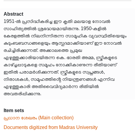
Abstract
1951-ൽ പ്രസിദ്ധീകരിച്ച ഈ കൃതി മലയാള നോവൽ
സാഹിത്യത്തിൽ ശ്രദ്ധേയമായിരുന്നു. 1950-കളിൽ
കേരളത്തിൽ നിലനിന്നിരുന്ന സാമൂഹിക വ്യവസ്ഥിതിയെയും
കുടുംബബന്ധങ്ങളെയും ആസ്പദമാക്കിയാണ് ഈ നോവൽ
രചിച്ചിരിക്കുന്നത്. അക്കാലത്തെ പ്രമുഖ
എഴുത്തുക്കാരിയായിരുന്ന കെ. ഭാരതി അമ്മ, സ്ത്രീകളുടെ
കാഴ്ച്ചപ്പാടുകളെ സമൂഹം നോക്കികാണുന്ന രീതിയാണ്
ഇതിൽ പരാമർശിക്കുന്നത്. സ്ത്രീകളുടെ സ്വപ്നങ്ങൾ,
നിരാശകൾ, സമൂഹത്തിൻ്റെ നിയന്ത്രണങ്ങൾ എന്നിവ
എഴുത്തുകാരി അതിവൈവിദ്യമാർന്ന രീതിയിൽ
അവതരിപ്പിക്കുന്നു.
Item sets
പ്രധാന ശേഖരം (Main collection)
Documents digitized from Madras University