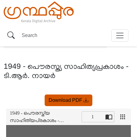
1949 - പൌരസ്ത്യ സാഹിത്യപ്രകാശം -
ടി.ആർ. നായർ
Item
Download PDF