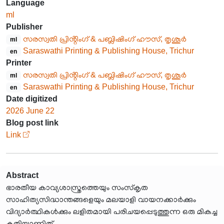
Language
ml
Publisher
സരസ്വതി പ്രിൻ്റിംഗ് & പബ്ലിഷിംഗ് ഹൗസ്, തൃശൂർ
ml
Saraswathi Printing & Publishing House, Trichur
en
Printer
സരസ്വതി പ്രിൻ്റിംഗ് & പബ്ലിഷിംഗ് ഹൗസ്, തൃശൂർ
ml
Saraswathi Printing & Publishing House, Trichur
en
Date digitized
2026 June 22
Blog post link
Link
Abstract
ഭാരതീയ കാവ്യശാസ്ത്രത്തെയും സംസ്കൃത
സാഹിത്യസിദ്ധാന്തങ്ങളെയും മലയാളി വായനക്കാർക്കും
വിദ്യാർത്ഥികൾക്കും ലളിതമായി പരിചയപ്പെടുത്തുന്ന ഒരു മികച്ച
കൃതിയാണിത്.