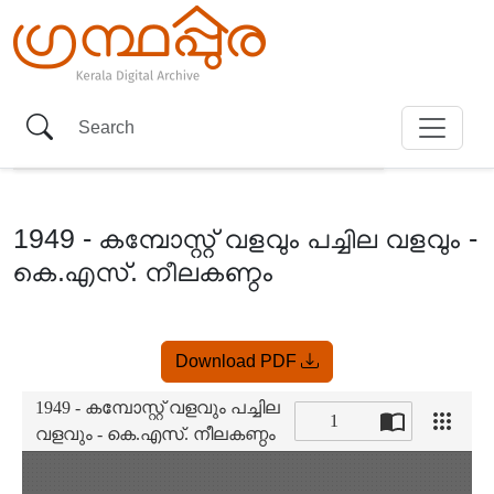
1949 - കമ്പോസ്റ്റ് വളവും പച്ചില വളവും -
കെ.എസ്. നീലകണ്ഠം
Item
Download PDF