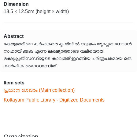
Dimension
18.5 × 12.5cm (height × width)
Abstract
കേരളത്തിലെ കർഷകരെ കൃഷിയിൽ സ്വയംപര്യാപ്തത നേടാൻ
സഹായിക്കുക എന്ന ലക്ഷ്യത്തോടെ വലിയൊരു
ഭക്ഷ്യപ്രതിസന്ധിയുടെ കാലത്ത് ഇറങ്ങിയ ചരിത്രപരമായ ഒരു
കാർഷിക ഗൈഡാണിത്.
Item sets
പ്രധാന ശേഖരം (Main collection)
Kottayam Public Library - Digitized Documents
Organization