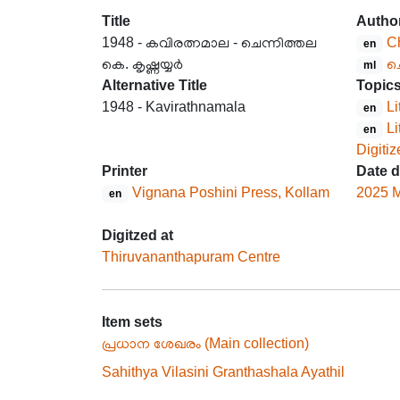
Title
Autho
1948 - കവിരത്നമാല - ചെന്നിത്തല
Ch
en
കെ. കൃഷ്ണയ്യർ
ചെ
ml
Alternative Title
Topic
1948 - Kavirathnamala
Li
en
Li
en
Digiti
Printer
Date d
Vignana Poshini Press, Kollam
2025 
en
Digitzed at
Thiruvananthapuram Centre
Item sets
പ്രധാന ശേഖരം (Main collection)
Sahithya Vilasini Granthashala Ayathil