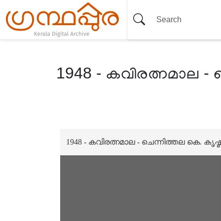
1948 - കവിരത്നമാല - ച
Item