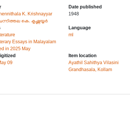
r
Date published
ennithala K. Krishnayyar
1948
ന്നിത്തല കെ. കൃഷ്ണയ്യർ
s
Language
terature
ml
terary Essays in Malayalam
zed in 2025 May
igitized
Item location
May 09
Ayathil Sahithya Vilasini
Grandhasala, Kollam