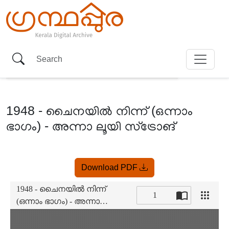
1948 - ചൈനയിൽ നിന്ന് (ഒന്നാം
ഭാഗം) - അന്നാ ലൂയി സ്ട്രോങ്
Item
Download PDF