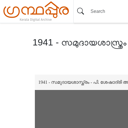
1941 - സമുദായശാസ്ത്രം 
Item