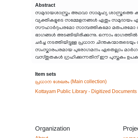
Abstract
സമുദായശാസ്ത്രം അഥവാ സാമൂഹ്യ ശാസ്ത്രത്തെ കു
വ്യക്തികളുടെ സമ്മേളനങ്ങൾ ഏതും സമുദായം എന
സൗഹാർദ്ദപരമോ സാമ്പത്തികമോ മതപരമോ രാഷ്ട
ഭാഗങ്ങൾ അടങ്ങിയിരിക്കുന്നു. ഒന്നാം ഭാഗത്തി
ചർച്ച നടത്തിയിട്ടുള്ള പ്രധാന ചിന്തകന്മാരുടെയ
സംസ്കാരപരമായ പുരോഗമനം ഏതെല്ലാം മാർഗങ്ങളിൽ
വസ്തുതകൾ ഗ്രഹിക്കുന്നതിന് ഈ പുസ്തകം ഉപകാര
Item sets
പ്രധാന ശേഖരം (Main collection)
Kottayam Public Library - Digitized Documents
Organization
Proje