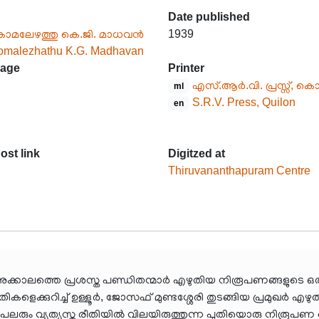
Date published
ോമലേഴത്തു കെ.ജി. മാധവൻ
1939
omalezhathu K.G. Madhavan
age
Printer
എസ്.ആർ.വി. പ്രസ്സ്, കൊല
ml
S.R.V. Press, Quilon
en
ost link
Digitzed at
Thiruvananthapuram Centre
അക്കാലത്തെ പ്രശസ്ത പണ്ഡിതന്മാർ എഴുതിയ നിരൂപണങ്ങളുടെ ഒ
ൃതികളെക്കുറിച്ച് ഉള്ളൂർ, ജോസഫ് മുണ്ടശ്ശേരി തുടങ്ങിയ പ്രമുഖർ
നെ പലരും വ്യത്യസ്ത രീതിയിൽ വിലയിരുത്തുന്ന പുതിയൊരു നിരൂ