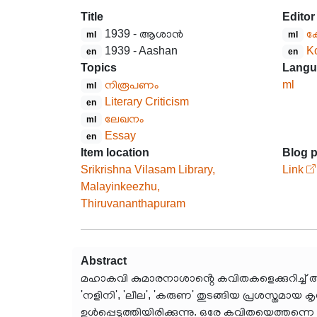
Title
Editor
1939 - ആശാൻ
ക
ml
ml
1939 - Aashan
K
en
en
Topics
Langu
നിരൂപണം
ml
ml
Literary Criticism
en
ലേഖനം
ml
Essay
en
Item location
Blog p
Srikrishna Vilasam Library,
Link
Malayinkeezhu,
Thiruvananthapuram
Abstract
മഹാകവി കുമാരനാശാൻ്റെ കവിതകളെക്കുറിച്ച് 
'നളിനി', 'ലീല', 'കരുണ' തുടങ്ങിയ പ്രശസ്തമായ ക
ഉൾപ്പെടുത്തിയിരിക്കുന്നു. ഒരേ കവിതയെത്തന്