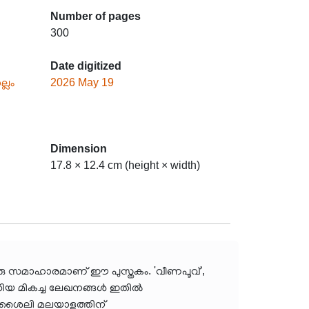
Number of pages
300
Date digitized
്ലം
2026 May 19
Dimension
17.8 × 12.4 cm (height × width)
രു സമാഹാരമാണ് ഈ പുസ്തകം. 'വീണപൂവ്',
 എഴുതിയ മികച്ച ലേഖനങ്ങൾ ഇതിൽ
പണ ശൈലി മലയാളത്തിന്