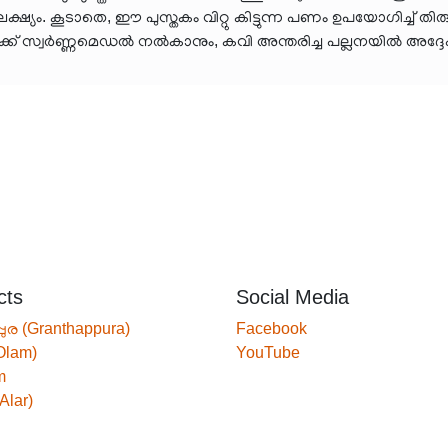
 ലക്ഷ്യം. കൂടാതെ, ഈ പുസ്തകം വിറ്റു കിട്ടുന്ന പണം ഉപയോഗി
ഥിക്ക് സ്വർണ്ണമെഡൽ നൽകാനും, കവി അന്തരിച്ച പല്ലനയിൽ അദ്ദേ
cts
Social Media
്പുര (Granthappura)
Facebook
Olam)
YouTube
m
Alar)