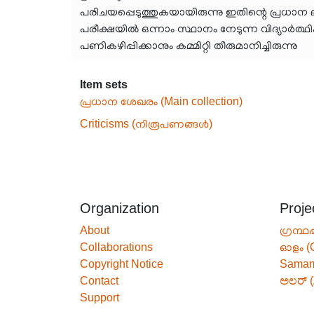
പരിചയപ്പെടുത്തുകയായിരുന്നു ഇതിന്റെ പ്രധാന
പരീക്ഷയിൽ ഒന്നാം സ്ഥാനം നേടുന്ന വിദ്യാർത്
പണികഴിപ്പിക്കാനും കമ്മിറ്റി തീരുമാനിച്ചിരുന്നു
Item sets
പ്രധാന ശേഖരം (Main collection)
Criticisms (നിരൂപണങ്ങൾ)
Organization
Proje
About
ഗ്രന്ഥപ
Collaborations
ഓളം (
Copyright Notice
Sama
Contact
ಅಲರ್ (
Support