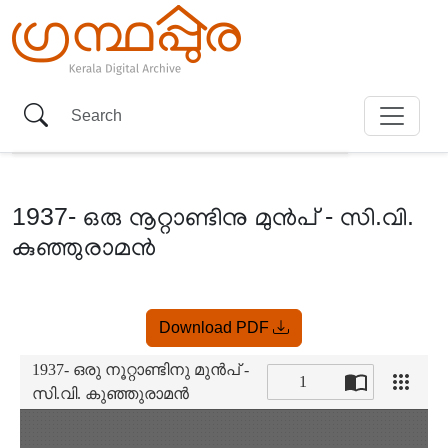
1937- ഒരു നൂറ്റാണ്ടിനു മുൻപ് - സി.വി.
കുഞ്ഞുരാമൻ
Item
Download PDF