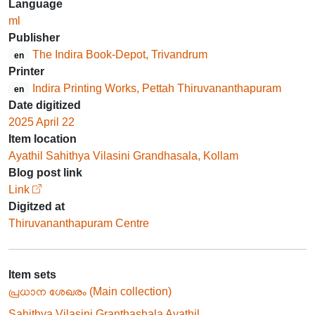
Language
ml
Publisher
The Indira Book-Depot, Trivandrum
en
Printer
Indira Printing Works, Pettah Thiruvananthapuram
en
Date digitized
2025 April 22
Item location
Ayathil Sahithya Vilasini Grandhasala, Kollam
Blog post link
Link
Digitzed at
Thiruvananthapuram Centre
Item sets
പ്രധാന ശേഖരം (Main collection)
Sahithya Vilasini Granthashala Ayathil