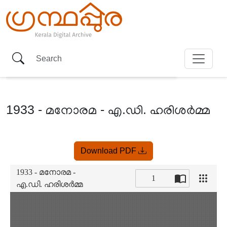
1933 - മനോരമ - എ.ഡി. ഹരിശർമ്മ
Item
Download PDF