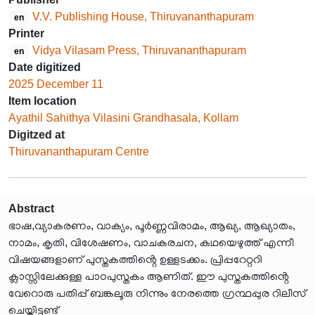
V.V. Publishing House, Thiruvananthapuram
en
Printer
Vidya Vilasam Press, Thiruvananthapuram
en
Date digitized
2025 December 11
Item location
Ayathil Sahithya Vilasini Grandhasala, Kollam
Digitzed at
Thiruvananthapuram Centre
Abstract
ഭാഷ,വ്യാകരണം, വാക്യം, പൂർണ്ണവിരാമം, ആഖ്യ, ആഖ്യാതം,
നാമം, കൃതി, വിശേഷണം, വാചകരചന, കഥയെഴുത്ത് എന്നീ
വിഷയങ്ങളാണ് പുസ്തകത്തിൻ്റെ ഉള്ളടക്കം. പ്രിപ്പറേറ്ററി
ക്ലാസ്സിലേക്കുള്ള പാഠപുസ്തകം ആണിത്. ഈ പുസ്തകത്തിൻ്റെ
വേറൊരു പതിപ്പ് ബങ്കലൂരു നിന്നും നേരത്തെ ഗ്രന്ഥപ്പുര റിലീസ്
ചെയ്തിട്ടുണ്ട്