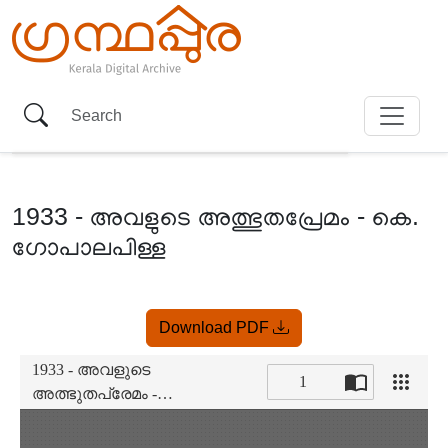
1933 - അവളുടെ അത്ഭുതപ്രേമം - കെ.
ഗോപാലപിള്ള
Item
Download PDF