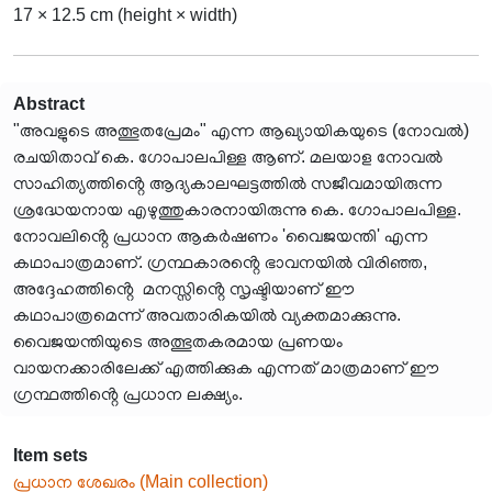
17 × 12.5 cm (height × width)
Abstract
"അവളുടെ അത്ഭുതപ്രേമം" എന്ന ആഖ്യായികയുടെ (നോവൽ)
രചയിതാവ് കെ. ഗോപാലപിള്ള ആണ്. മലയാള നോവൽ
സാഹിത്യത്തിൻ്റെ ആദ്യകാലഘട്ടത്തിൽ സജീവമായിരുന്ന
ശ്രദ്ധേയനായ എഴുത്തുകാരനായിരുന്നു കെ. ഗോപാലപിള്ള.
നോവലിൻ്റെ പ്രധാന ആകർഷണം 'വൈജയന്തി' എന്ന
കഥാപാത്രമാണ്. ഗ്രന്ഥകാരൻ്റെ ഭാവനയിൽ വിരിഞ്ഞ,
അദ്ദേഹത്തിൻ്റെ മനസ്സിൻ്റെ സൃഷ്ടിയാണ് ഈ
കഥാപാത്രമെന്ന് അവതാരികയിൽ വ്യക്തമാക്കുന്നു.
വൈജയന്തിയുടെ അത്ഭുതകരമായ പ്രണയം
വായനക്കാരിലേക്ക് എത്തിക്കുക എന്നത് മാത്രമാണ് ഈ
ഗ്രന്ഥത്തിൻ്റെ പ്രധാന ലക്ഷ്യം.
Item sets
പ്രധാന ശേഖരം (Main collection)