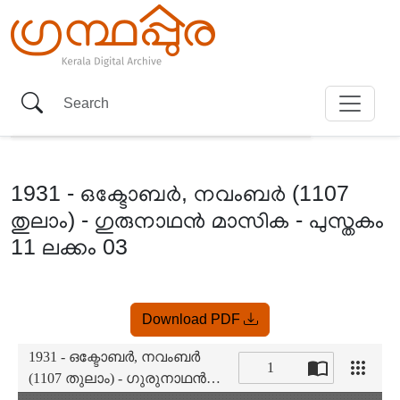
1931 - ഒക്ടോബർ, നവംബർ (1107
തുലാം) - ഗുരുനാഥൻ മാസിക - പുസ്തകം
11 ലക്കം 03
Item
Download PDF