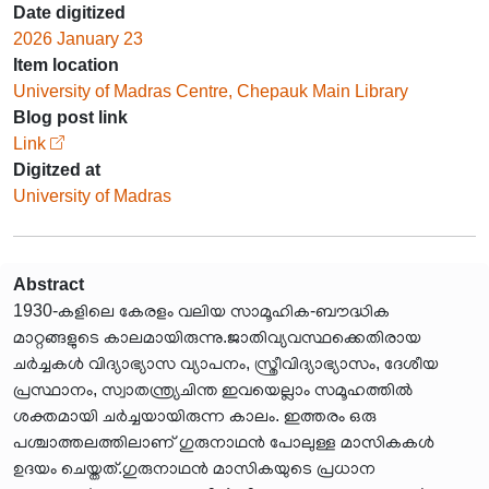
Date digitized
2026 January 23
Item location
University of Madras Centre, Chepauk Main Library
Blog post link
Link
Digitzed at
University of Madras
Abstract
1930-കളിലെ കേരളം വലിയ സാമൂഹിക-ബൗദ്ധിക
മാറ്റങ്ങളുടെ കാലമായിരുന്നു.ജാതിവ്യവസ്ഥക്കെതിരായ
ചർച്ചകൾ വിദ്യാഭ്യാസ വ്യാപനം, സ്ത്രീവിദ്യാഭ്യാസം, ദേശീയ
പ്രസ്ഥാനം, സ്വാതന്ത്ര്യചിന്ത ഇവയെല്ലാം സമൂഹത്തിൽ
ശക്തമായി ചർച്ചയായിരുന്ന കാലം. ഇത്തരം ഒരു
പശ്ചാത്തലത്തിലാണ് ഗുരുനാഥൻ പോലുള്ള മാസികകൾ
ഉദയം ചെയ്തത്.ഗുരുനാഥൻ മാസികയുടെ പ്രധാന