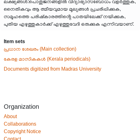
ലക്ഷ്യങ്ങൾ:പൊതുജനങ്ങളിൽ വിദ്യാഭ്യാസബോധം വളർത്തുക,
നൈതികവും ആ ത്മീയവുമായ മൂല്യങ്ങൾ പ്രചരിപ്പിക്കുക,
സമൂഹത്തെ പരിഷ്കാരത്തിൻ്റെ പാതയിലേക്ക് നയിക്കുക,
പുതിയ എഴുത്തുകാർക്ക് എഴുത്തുവേദി ഒരുക്കുക എന്നിവയാണ്.
Item sets
പ്രധാന ശേഖരം (Main collection)
കേരള മാസികകൾ (Kerala periodicals)
Documents digitized from Madras University
Organization
About
Collaborations
Copyright Notice
Contact