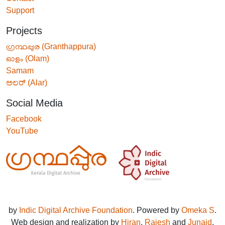
Support
Projects
ഗ്രന്ഥപ്പുര (Granthappura)
ഓളം (Olam)
Samam
ಅಲರ್ (Alar)
Social Media
Facebook
YouTube
by
Indic Digital Archive Foundation
. Powered by
Omeka S
.
Web design and realization by
Hiran
,
Rajesh
and
Junaid
.