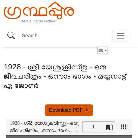
1928 - ശ്രീ യേശുക്രിസ്തു - ഒരു
ജീവചരിത്രം - ഒന്നാം ഭാഗം - മയ്യനാട്ട്
ഏ ജോൺ
Item
Download PDF