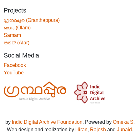
Projects
ഗ്രന്ഥപ്പുര (Granthappura)
ഓളം (Olam)
Samam
ಅಲರ್ (Alar)
Social Media
Facebook
YouTube
by
Indic Digital Archive Foundation
. Powered by
Omeka S
.
Web design and realization by
Hiran
,
Rajesh
and
Junaid
.