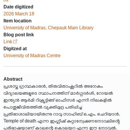
Date digitized
2026 March 18
Item location
University of Madras, Chepauk Main Library
Blog post link
Link
Digitzed at
University of Madras Centre
Abstract
പ്രശസ്ത ഗ്രന്ഥകാരൻ, തിരുവിതാംകൂറിൽ അനേകം
വിദ്യാലയങ്ങളുടെ സ്ഥാപനത്തിന് മാർഗ്ഗദർശി, റോയൽ
ഇന്ത്യൻ ആർമി റിക്രൂട്ടിങ്ങ് ഓഫീസർ എന്നീ നിലകളിൽ
പൊതുജീവിതത്തിൽ വ്യക്തിമുദ്ര പതിപ്പിച്ച
പ്രതിഭാശാലിയായിരുന്നു റാവു സാഹിബ് ഒ.എം. ചെറിയാൻ.
Temple of death എന്ന ഇംഗ്ലീഷ് കുറ്റാന്വേഷണനോവലിൻ്റെ
പരിഭാഷയാണ് കാലൻ്റെ കൊലയറ എന്ന ഈ നോവൽ.