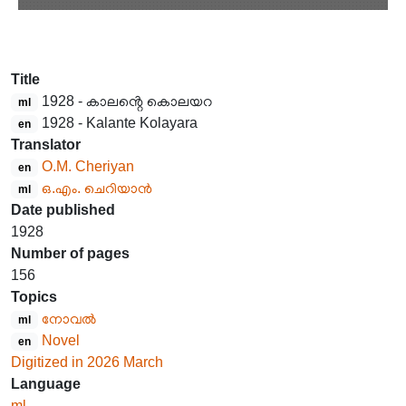
Title
1928 - കാലൻ്റെ കൊലയറ
ml
1928 - Kalante Kolayara
en
Translator
O.M. Cheriyan
en
ഒ.എം. ചെറിയാൻ
ml
Date published
1928
Number of pages
156
Topics
നോവൽ
ml
Novel
en
Digitized in 2026 March
Language
ml