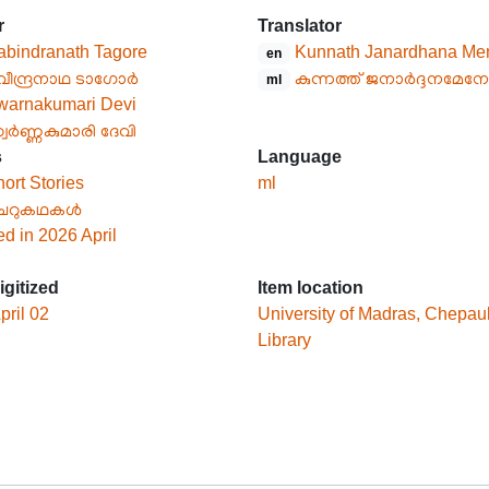
r
Translator
abindranath Tagore
Kunnath Janardhana Me
en
വീന്ദ്രനാഥ ടാഗോർ
കുന്നത്ത് ജനാർദ്ദനമേ
ml
warnakumari Devi
്വർണ്ണകുമാരി ദേവി
s
Language
ort Stories
ml
െറുകഥകൾ
ed in 2026 April
igitized
Item location
pril 02
University of Madras, Chepau
Library