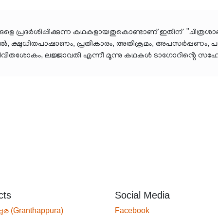
െ പ്രദർശിപ്പിക്കുന്ന കഥകളായതുകൊണ്ടാണ് ഇതിന് "ചിത്രശാല"
, ക്ഷുധിതപാഷാണം, പ്രതികാരം, അതിക്രമം, അപസർപ്പണം, പശ്
, ജീവിതശോകം, ലജ്ജാവതി എന്നീ മൂന്നു കഥകൾ ടാഗോറിൻ്റെ സഹ
cts
Social Media
്പുര (Granthappura)
Facebook