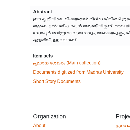
Abstract
ഈ കൃതിയിലെ വിഷയങ്ങൾ വിവിധ ജീവിതചിത്രങ്ങള
ആകെ ഒൻപത് കഥകൾ അടങ്ങിയിട്ടുണ്ട്. അവയിൽ
ഡോക്ടർ രവീന്ദ്രനാഥ ടാഗോറും, അക്ഷയപുഷ്പം
എഴുതിയിട്ടുള്ളവയാണ്.
Item sets
പ്രധാന ശേഖരം (Main collection)
Documents digitized from Madras University
Short Story Documents
Organization
Proje
About
ഗ്രന്ഥപ