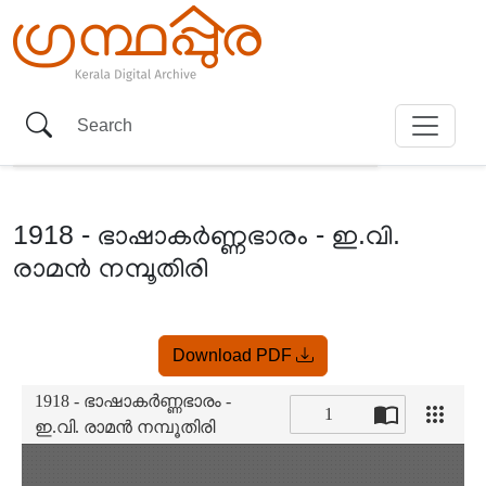
1918 - ഭാഷാകർണ്ണഭാരം - ഇ.വി.
രാമൻ നമ്പൂതിരി
Item
Download PDF