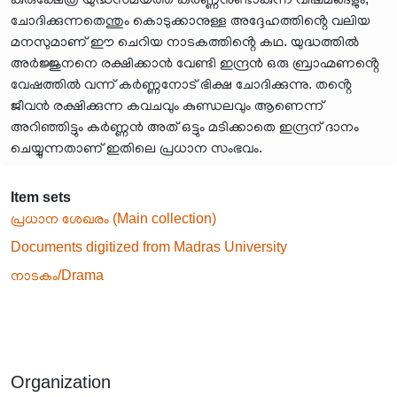
ചോദിക്കുന്നതെന്തും കൊടുക്കാനുള്ള അദ്ദേഹത്തിൻ്റെ വലിയ
മനസുമാണ് ഈ ചെറിയ നാടകത്തിൻ്റെ കഥ. യുദ്ധത്തിൽ
അർജ്ജുനനെ രക്ഷിക്കാൻ വേണ്ടി ഇന്ദ്രൻ ഒരു ബ്രാഹ്മണൻ്റെ
വേഷത്തിൽ വന്ന് കർണ്ണനോട് ഭിക്ഷ ചോദിക്കുന്നു. തൻ്റെ
ജീവൻ രക്ഷിക്കുന്ന കവചവും കുണ്ഡലവും ആണെന്ന്
അറിഞ്ഞിട്ടും കർണ്ണൻ അത് ഒട്ടും മടിക്കാതെ ഇന്ദ്രന് ദാനം
ചെയ്യുന്നതാണ് ഇതിലെ പ്രധാന സംഭവം.
Item sets
പ്രധാന ശേഖരം (Main collection)
Documents digitized from Madras University
നാടകം/Drama
Organization