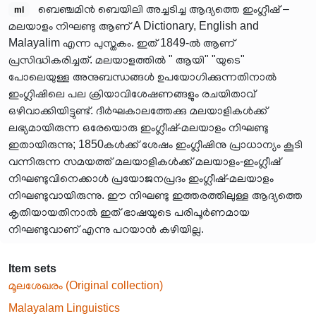
ബെഞ്ചമിൻ ബെയിലി അച്ചടിച്ച ആദ്യത്തെ ഇംഗ്ലീഷ് –
ml
മലയാളം നിഘണ്ടു ആണ് A Dictionary, English and
Malayalim എന്ന പുസ്തകം. ഇത് 1849-ൽ ആണ്
പ്രസിദ്ധികരിച്ചത്. മലയാളത്തിൽ " ആയി" "യുടെ"
പോലെയുള്ള അനുബന്ധങ്ങൾ ഉപയോഗിക്കുന്നതിനാൽ
ഇംഗ്ലിഷിലെ പല ക്രിയാവിശേഷണങ്ങളും രചയിതാവ്
ഒഴിവാക്കിയിട്ടുണ്ട്. ദീർഘകാലത്തേക്കു മലയാളികൾക്ക്
ലഭ്യമായിരുന്ന ഒരേയൊരു ഇംഗ്ലീഷ്‌-മലയാളം നിഘണ്ടു
ഇതായിരുന്നു; 1850കൾക്ക് ശേഷം ഇംഗ്ലീഷിനു പ്രാധാന്യം കൂടി
വന്നിരുന്ന സമയത്ത് മലയാളികൾക്ക് മലയാളം-ഇംഗ്ലീഷ്‌
നിഘണ്ടുവിനെക്കാൾ പ്രയോജനപ്രദം ഇംഗ്ലീഷ്‌-മലയാളം
നിഘണ്ടുവായിരുന്നു. ഈ നിഘണ്ടു ഇത്തരത്തിലുള്ള ആദ്യത്തെ
കൃതിയായതിനാൽ ഇത് ഭാഷയുടെ പരിപൂർണമായ
നിഘണ്ടുവാണ് എന്നു പറയാൻ കഴിയില്ല.
Item sets
മൂലശേഖരം (Original collection)
Malayalam Linguistics