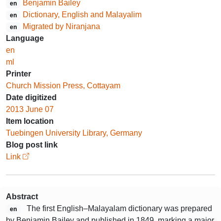
Benjamin Bailey
en
Dictionary, English and Malayalim
en
Migrated by Niranjana
en
Language
en
ml
Printer
Church Mission Press, Cottayam
Date digitized
2013 June 07
Item location
Tuebingen University Library, Germany
Blog post link
Link
Abstract
The first English–Malayalam dictionary was prepared
en
by Benjamin Bailey and published in 1849, marking a major