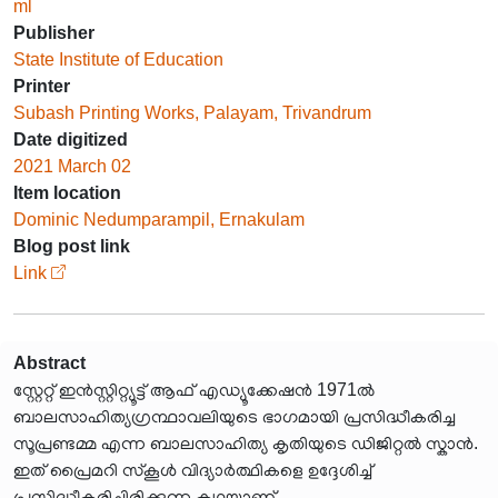
ml
Publisher
State Institute of Education
Printer
Subash Printing Works, Palayam, Trivandrum
Date digitized
2021 March 02
Item location
Dominic Nedumparampil, Ernakulam
Blog post link
Link
Abstract
സ്റ്റേറ്റ് ഇൻസ്റ്റിറ്റ്യൂട്ട് ആഫ് എഡ്യൂക്കേഷൻ 1971ൽ
ബാലസാഹിത്യഗ്രന്ഥാവലിയുടെ ഭാഗമായി പ്രസിദ്ധീകരിച്ച
സൂപ്രണ്ടമ്മ എന്ന ബാലസാഹിത്യ കൃതിയുടെ ഡിജിറ്റൽ സ്കാൻ.
ഇത് പ്രൈമറി സ്കൂൾ വിദ്യാർത്ഥികളെ ഉദ്ദേശിച്ച്
പ്രസിദ്ധീകരിച്ചിരിക്കുന്ന കഥയാണ്.