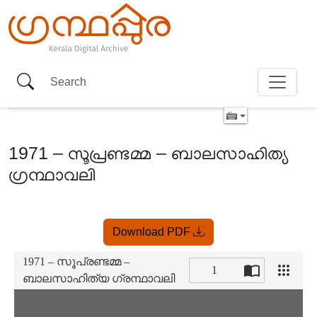
1971 – സൂപ്രണ്ടമ്മ – ബാലസാഹിത്യ
ഗ്രന്ഥാവലി
Item
Download PDF