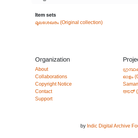
Item sets
മൂലശേഖരം (Original collection)
Organization
Proje
About
ഗ്രന്ഥപ
Collaborations
ഓളം (
Copyright Notice
Sama
Contact
ಅಲರ್ (
Support
by
Indic Digital Archive F