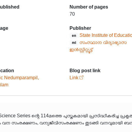
published
Number of pages
70
age
Publisher
State Institute of Educati
en
സംസ്ഥാന വിദ്യാഭ്യാസ
ml
ഇൻസ്റ്റിറ്റ്യൂട്ട്
ocation
Blog post link
ic Nedumparampil,
Link
ulam
ൻ 1978ൽ Science Series ൻ്റെ 114മത്തെ പുസ്തകമായി പ്രസിദ്ധീകരിച
ും വന സംരക്ഷണം, വന്യജീവിസംരക്ഷണം തുടങ്ങി വനവുമായി ബന്