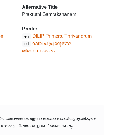
Alternative Title
Prakruthi Samrakshanam
Printer
on
DILIP Printers, Thrivandrum
en
ഡിലിപ് പ്രിന്റേഴ്സ്,
ml
തിരുവനന്തപുരം
്ച പ്രകൃതിസംരക്ഷണം എന്ന ബാലസാഹിത്യ കൃതിയുടെ
ധപ്പെട്ട വിഷയങ്ങളാണ് കൈകാര്യം