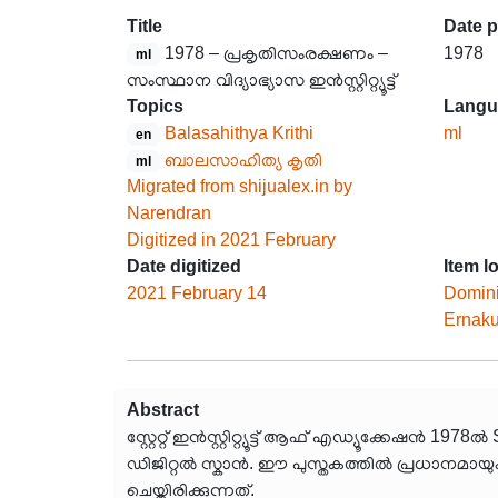
Title
Date 
1978 – പ്രകൃതിസംരക്ഷണം –
1978
ml
സംസ്ഥാന വിദ്യാഭ്യാസ ഇൻസ്റ്റിറ്റ്യൂട്ട്
Topics
Langu
Balasahithya Krithi
ml
en
ബാലസാഹിത്യ കൃതി
ml
Migrated from shijualex.in by
Narendran
Digitized in 2021 February
Date digitized
Item l
2021 February 14
Domin
Ernak
Abstract
സ്റ്റേറ്റ് ഇൻസ്റ്റിറ്റ്യൂട്ട് ആഫ് എഡ്യൂക്കേഷ
ഡിജിറ്റൽ സ്കാൻ. ഈ പുസ്തകത്തിൽ പ്രധാനമായ
ചെയ്തിരിക്കുന്നത്.