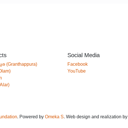
cts
Social Media
്പുര (Granthappura)
Facebook
Olam)
YouTube
m
Alar)
oundation
. Powered by
Omeka S
. Web design and realization b