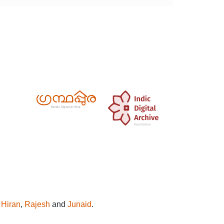
y
Hiran
,
Rajesh
and
Junaid
.