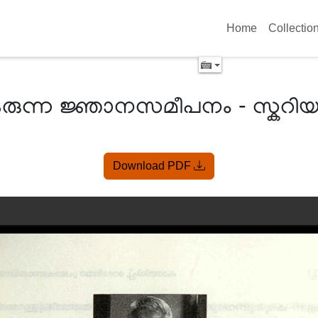
Home
Collectio
രുന്ന ജ്ഞാനസമീപനം - സ്കറി
Download PDF