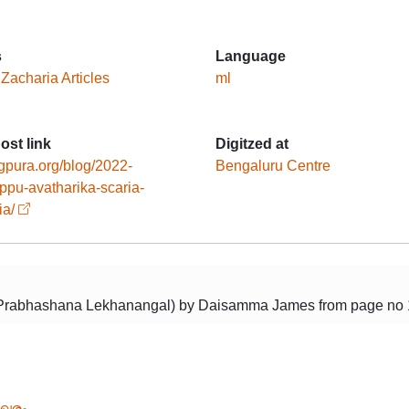
s
Language
 Zacharia Articles
ml
ost link
Digitzed at
/gpura.org/blog/2022-
Bengaluru Centre
uppu-avatharika-scaria-
ia/
o Prabhashana Lekhanangal) by Daisamma James from page no 1
േഖരം