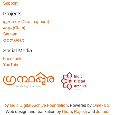
Support
Projects
ഗ്രന്ഥപ്പുര (Granthappura)
ഓളം (Olam)
Samam
ಅಲರ್ (Alar)
Social Media
Facebook
YouTube
by
Indic Digital Archive Foundation
. Powered by
Omeka S
.
Web design and realization by
Hiran
,
Rajesh
and
Junaid
.