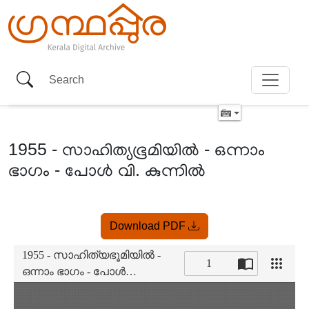
1955 - സാഹിത്യഭൂമിയിൽ - ഒന്നാം
ഭാഗം - പോൾ വി. കുന്നിൽ
Item
Download PDF