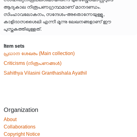
ആദ്യകാല നിരൂപണഗ്രന്ഥമാണ് മാനദണ്ഡം.
സിംഹാവലോകനം, സന്ദേശം-അതൊന്നേയുള്ളൂ,
കാളിദാസശൈലി എന്നീ മൂന്നു ലേഖനങ്ങളാണ് ഈ
പുസ്തകത്തിലുള്ളത്.
Item sets
പ്രധാന ശേഖരം (Main collection)
Criticisms (നിരൂപണങ്ങൾ)
Sahithya Vilasini Granthashala Ayathil
Organization
About
Collaborations
Copyright Notice