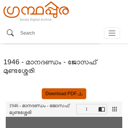
1946 - മാനദണ്ഡം - ജോസഫ്
മുണ്ടശ്ശേരി
Item
Download PDF