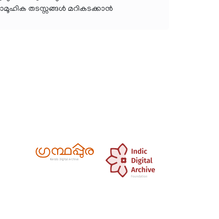
 സാമൂഹിക തടസ്സങ്ങൾ മറികടക്കാൻ