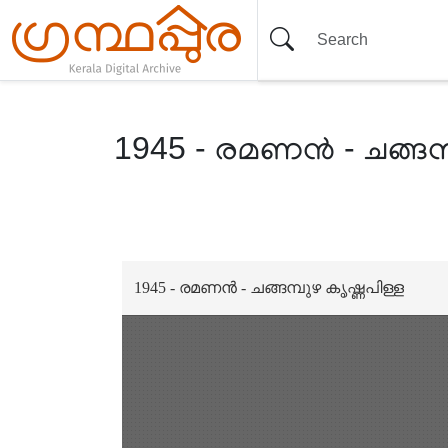
1945 - രമണൻ - ചങ്ങമ്പു
Item