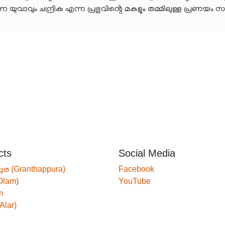
യുവാവും ചന്ദ്രിക എന്ന പ്രഭുവിൻ്റെ മകളും തമ്മിലുള്ള പ്രണയം
cts
Social Media
്പുര (Granthappura)
Facebook
Olam)
YouTube
m
Alar)