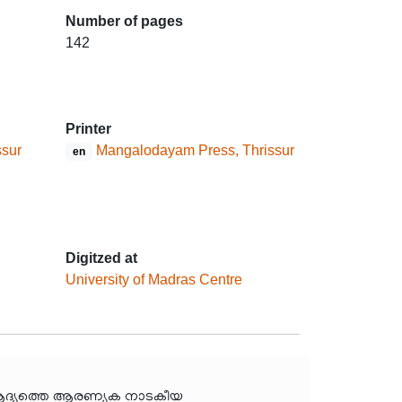
Number of pages
142
Printer
ssur
Mangalodayam Press, Thrissur
en
Digitzed at
University of Madras Centre
െ ആദ്യത്തെ ആരണ്യക നാടകീയ