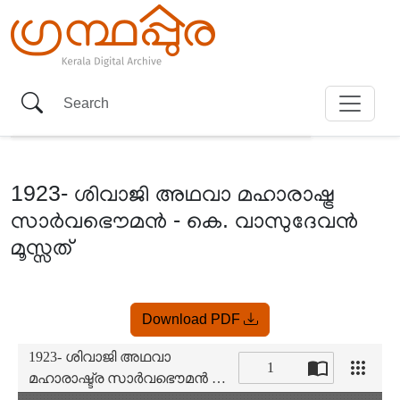
1923- ശിവാജി അഥവാ മഹാരാഷ്ട്ര
സാർവഭൌമൻ - കെ. വാസുദേവൻ
മൂസ്സത്
Item
Download PDF