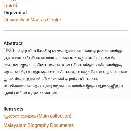
Link
Digitzed at
University of Madras Centre
Abstract
1923-ൽ പ്രസിദ്ധീകരിച്ച മലയാളത്തിലെ ഒരു പ്രാരംഭ ചരിത്ര
ഗ്രന്ഥമാണ് ശിവാജി അഥവാ മഹാരാഷ്ട്ര സാർവഭൗമൻ.
മഹാരാഷ്ട്രയുടെ വീരനായകനായ ശിവാജിയുടെ ജീവചരിത്രം,
യുദ്ധങ്ങൾ, സാമ്രാജ്യം സ്ഥാപിക്കൽ, സാമൂഹിക നേതൃപാടുകൾ
തുടങ്ങിയവ ഇതിൽ വിശദമായി പ്രതിപാദിക്കുന്നു.
ദേശീയതയുടെയും സ്വതന്ത്ര്യബോധത്തിൻ്റെയും വളർച്ചയ്ക്ക് ഈ
കൃതി വലിയ പ്രേരണയായി.
Item sets
പ്രധാന ശേഖരം (Main collection)
Malayalam Biography Documents