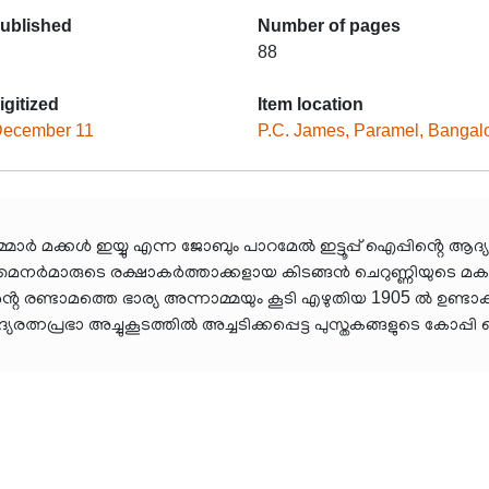
published
Number of pages
88
igitized
Item location
December 11
P.C. James, Paramel, Bangal
മാർ മക്കൾ ഇയ്യു എന്ന ജോബും പാറമേൽ ഇട്ടൂപ്പ് ഐപ്പിൻ്റെ ആദ്യ
ന്നീ മൈനർമാരുടെ രക്ഷാകർത്താക്കളായ കിടങ്ങൻ ചെറുണ്ണിയുടെ മകളും ക
ുവിൻ്റെ രണ്ടാമത്തെ ഭാര്യ അന്നാമ്മയും കൂടി എഴുതിയ 1905 ൽ ഉണ്
ത്നപ്രഭാ അച്ചുകൂടത്തിൽ അച്ചടിക്കപ്പെട്ട പുസ്തകങ്ങളുടെ കോപ