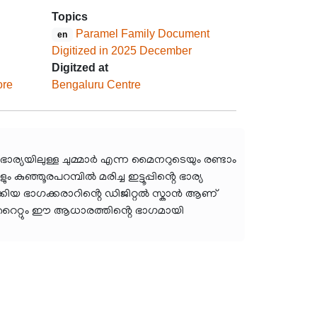
Topics
Paramel Family Document
en
Digitized in 2025 December
Digitzed at
ore
Bengaluru Centre
ഭാര്യയിലുള്ള ചുമ്മാർ എന്ന മൈനറുടെയും രണ്ടാം
ുഞ്ഞൂരപറമ്പിൽ മരിച്ച ഇട്ടൂപ്പിൻ്റെ ഭാര്യ
ടാക്കിയ ഭാഗക്കരാറിൻ്റെ ഡിജിറ്റൽ സ്കാൻ ആണ്
്പി റൈറ്റും ഈ ആധാരത്തിൻ്റെ ഭാഗമായി