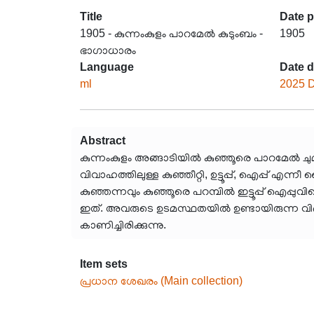
Title
Date 
1905 - കുന്നംകുളം പാറമേൽ കുടുംബം -
1905
ഭാഗാധാരം
Language
Date d
ml
2025 
Abstract
കുന്നംകുളം അങ്ങാടിയിൽ കുഞ്ഞൂരെ പാറമേൽ ചുമ്
വിവാഹത്തിലുള്ള കുഞ്ഞീറ്റി, ഉട്ടൂപ്പ്, ഐപ്പ് എ
കുഞ്ഞന്നവും കുഞ്ഞൂരെ പറമ്പിൽ ഇട്ടൂപ്പ് ഐപ്പ
ഇത്. അവരുടെ ഉടമസ്ഥതയിൽ ഉണ്ടായിരുന്ന വിദ്യര
കാണിച്ചിരിക്കുന്നു.
Item sets
പ്രധാന ശേഖരം (Main collection)