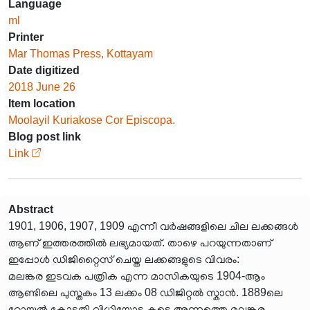
Language
ml
Printer
Mar Thomas Press, Kottayam
Date digitized
2018 June 26
Item location
Moolayil Kuriakose Cor Episcopa.
Blog post link
Link
Abstract
1901, 1906, 1907, 1909 എന്നീ വർഷങ്ങളിലെ ചില ലക്കങ്ങൾ
ആണ് ഇത്തരത്തിൽ ലഭ്യമായത്. താഴെ പറയുന്നതാണ്
ഇപ്പോൾ ഡിജിറ്റൈസ് ചെയ്ത ലക്കങ്ങളുടെ വിവരം:
മലങ്കര ഇടവക പത്രിക എന്ന മാസികയുടെ 1904-ആം
ആണ്ടിലെ പുസ്തകം 13 ലക്കം 08 ഡിജിറ്റൽ സ്കാൻ. 1889ലെ
റോയൽ കോടതി വിധിയോടു കൂടെ അന്നത്തെ മലങ്കര