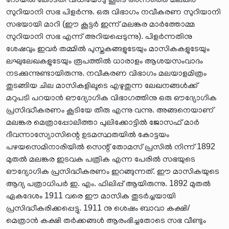
സുറിയാനി സഭ പിളർന്നു. ഒരു വിഭാഗം നവീകരണ സുറിയാനി
സഭയായി മാറി (ഈ കൂട്ടർ ഇന്ന് മലങ്കര മാർത്തോമ്മ
സുറിയാനി സഭ എന്ന് അറിയപ്പെടുന്നു). പിളർന്നതിനു
ശേഷവും ഇവർ തമ്മിൽ പുസ്തകങ്ങളുടേയും മാസികകളുടേയും
ലഘുലേഖകളുടേയും രൂപത്തിൽ ധാരാളം ആശയസംവാദം
നടക്കുന്നുണ്ടായിരുന്നു. നവീകരണ വിഭാഗം മലയാളമിത്രം
തുടങ്ങിയ ചില മാസികളിലൂടെ എഴുതുന്ന ലേഖനങ്ങൾക്ക്
മറുപടി പറയാൻ ഔദ്യോഗിക വിഭാഗത്തിനു ഒരു ഔദ്യോഗിക
പ്രസിദ്ധീകരണം കൂടിയേ തീരു എന്നു വന്നു. അങ്ങനെയാണ്
മലങ്കര മെത്രാപ്പോലീത്താ പുലിക്കോട്ടിൽ ജോസഫ് മാർ
ദീവന്നാസ്യോസിന്റെ ഉടമസ്ഥതയിൽ കോട്ടയം
പഴയസെമിനാരിയിൽ സെന്റ് തോമസ് പ്രസിൽ നിന്ന് 1892
മുതൽ മലങ്കര ഇടവക പത്രിക എന്ന പേരിൽ സഭയുടെ
ഔദ്യോഗിക പ്രസിദ്ധീകരണം ഇറങ്ങുന്നത്. ഈ മാസികയുടെ
ആദ്യ പത്രാധിപർ ഇ. എം. ഫിലിപ്പ് ആയിരുന്നു. 1892 മുതൽ
ഏകദേശം 1911 വരെ ഈ മാസിക തുടർച്ചയായി
പ്രസിദ്ധീകരിക്കപ്പെട്ടു. 1911 നു ശെഷം ബാവാ കക്ഷി/
മെത്രാൻ കക്ഷി തർക്കങ്ങൾ ആരംഭിച്ചതോടെ സഭ വീണ്ടും