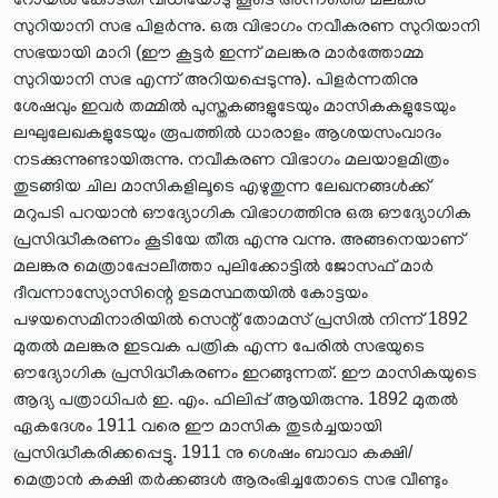
സുറിയാനി സഭ പിളർന്നു. ഒരു വിഭാഗം നവീകരണ സുറിയാനി
സഭയായി മാറി (ഈ കൂട്ടർ ഇന്ന് മലങ്കര മാർത്തോമ്മ
സുറിയാനി സഭ എന്ന് അറിയപ്പെടുന്നു). പിളർന്നതിനു
ശേഷവും ഇവർ തമ്മിൽ പുസ്തകങ്ങളുടേയും മാസികകളുടേയും
ലഘുലേഖകളുടേയും രൂപത്തിൽ ധാരാളം ആശയസംവാദം
നടക്കുന്നുണ്ടായിരുന്നു. നവീകരണ വിഭാഗം മലയാളമിത്രം
തുടങ്ങിയ ചില മാസികളിലൂടെ എഴുതുന്ന ലേഖനങ്ങൾക്ക്
മറുപടി പറയാൻ ഔദ്യോഗിക വിഭാഗത്തിനു ഒരു ഔദ്യോഗിക
പ്രസിദ്ധീകരണം കൂടിയേ തീരു എന്നു വന്നു. അങ്ങനെയാണ്
മലങ്കര മെത്രാപ്പോലീത്താ പുലിക്കോട്ടിൽ ജോസഫ് മാർ
ദീവന്നാസ്യോസിന്റെ ഉടമസ്ഥതയിൽ കോട്ടയം
പഴയസെമിനാരിയിൽ സെന്റ് തോമസ് പ്രസിൽ നിന്ന് 1892
മുതൽ മലങ്കര ഇടവക പത്രിക എന്ന പേരിൽ സഭയുടെ
ഔദ്യോഗിക പ്രസിദ്ധീകരണം ഇറങ്ങുന്നത്. ഈ മാസികയുടെ
ആദ്യ പത്രാധിപർ ഇ. എം. ഫിലിപ്പ് ആയിരുന്നു. 1892 മുതൽ
ഏകദേശം 1911 വരെ ഈ മാസിക തുടർച്ചയായി
പ്രസിദ്ധീകരിക്കപ്പെട്ടു. 1911 നു ശെഷം ബാവാ കക്ഷി/
മെത്രാൻ കക്ഷി തർക്കങ്ങൾ ആരംഭിച്ചതോടെ സഭ വീണ്ടും