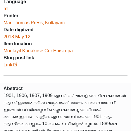
Language
ml
Printer
Mar Thomas Press, Kottayam
Date digitized
2018 May 12
Item location
Moolayil Kuriakose Cor Episcopa
Blog post link
Link
Abstract
1901, 1906, 1907, 1909 എന്നീ വർഷങ്ങളിലെ ചില ലക്കങ്ങൾ
ആണ് ഇത്തരത്തിൽ ലഭ്യമായത്. താഴെ പറയുന്നതാണ്
ഇപ്പോൾ ഡിജിറ്റൈസ് ചെയ്ത ലക്കങ്ങളുടെ വിവരം:
മലങ്കര ഇടവക പത്രിക എന്ന മാസികയുടെ 1901-ആം
ആണ്ടിലെ പുസ്തകം 10 ലക്കം 7 ഡിജിറ്റൽ സ്കാൻ. 1889ലെ
റോയൽ കോടതി വിധിയോടു കൂടെ അന്നത്തെ മലങ്കര