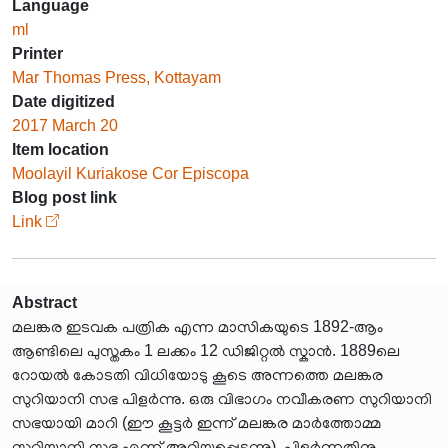
Language
ml
Printer
Mar Thomas Press, Kottayam
Date digitized
2017 March 20
Item location
Moolayil Kuriakose Cor Episcopa
Blog post link
Link
Abstract
മലങ്കര ഇടവക പത്രിക എന്ന മാസികയുടെ 1892-ആം
ആണ്ടിലെ പുസ്തകം 1 ലക്കം 12 ഡിജിറ്റൽ സ്കാൻ. 1889ലെ
റോയൽ കോടതി വിധിയോടു കൂടെ അന്നത്തെ മലങ്കര
സുറിയാനി സഭ പിളർന്നു. ഒരു വിഭാഗം നവീകരണ സുറിയാനി
സഭയായി മാറി (ഈ കൂട്ടർ ഇന്ന് മലങ്കര മാർത്തോമ്മ
സുറിയാനി സഭ എന്ന് അറിയപ്പെടുന്നു). പിളർന്നതിനു