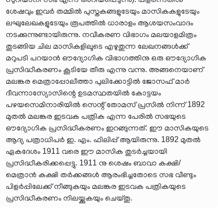
ശേഷവും ഇവർ തമ്മിൽ പുസ്തകങ്ങളുടേയും മാസികകളുടേയും
ലഘുലേഖകളുടേയും രൂപത്തിൽ ധാരാളം ആശയസംവാദം
നടക്കുന്നുണ്ടായിരുന്നു. നവീകരണ വിഭാഗം മലയാളമിത്രം
തുടങ്ങിയ ചില മാസികളിലൂടെ എഴുതുന്ന ലേഖനങ്ങൾക്ക്
മറുപടി പറയാൻ ഔദ്യോഗിക വിഭാഗത്തിനു ഒരു ഔദ്യോഗിക
പ്രസിദ്ധീകരണം കൂടിയേ തീരു എന്നു വന്നു. അങ്ങനെയാണ്
മലങ്കര മെത്രാപ്പോലീത്താ പുലിക്കോട്ടിൽ ജോസഫ് മാർ
ദീവന്നാസ്യോസിന്റെ ഉടമസ്ഥതയിൽ കോട്ടയം
പഴയസെമിനാരിയിൽ സെന്റ് തോമസ് പ്രസിൽ നിന്ന് 1892
മുതൽ മലങ്കര ഇടവക പത്രിക എന്ന പേരിൽ സഭയുടെ
ഔദ്യോഗിക പ്രസിദ്ധീകരണം ഇറങ്ങുന്നത്. ഈ മാസികയുടെ
ആദ്യ പത്രാധിപർ ഇ. എം. ഫിലിപ്പ് ആയിരുന്നു. 1892 മുതൽ
ഏകദേശം 1911 വരെ ഈ മാസിക തുടർച്ചയായി
പ്രസിദ്ധീകരിക്കപ്പെട്ടു. 1911 നു ശെഷം ബാവാ കക്ഷി/
മെത്രാൻ കക്ഷി തർക്കങ്ങൾ ആരംഭിച്ചതോടെ സഭ വീണ്ടും
പിളർപ്പിലേക്ക് നീങ്ങുകയും മലങ്കര ഇടവക പത്രികയുടെ
പ്രസിദ്ധീകരണം നിലയ്ക്കുകയും ചെയ്തു.