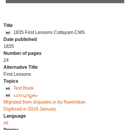
Title
1835 First Lessons Cottayam CMS
ml
Date published
1835
Number of pages
24
Alternative Title
First Lessons
Topics
Text Book
en
പാഠപുസ്തകം
ml
Migrated from shijualex.in by Narendran
Digitized in 2019 January
Language
ml
Printer