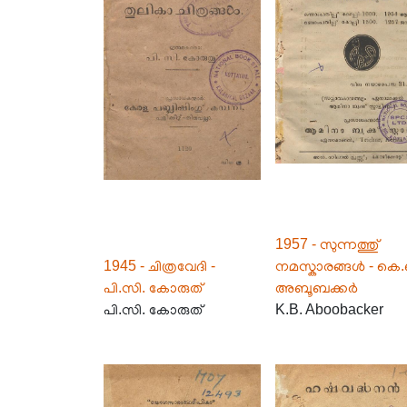
1957 - സുന്നത്തു്
1945 - ചിത്രവേദി -
നമസ്കാരങ്ങൾ - കെ.
പി.സി. കോരുത്
അബൂബക്കർ
പി.സി. കോരുത്
K.B. Aboobacker