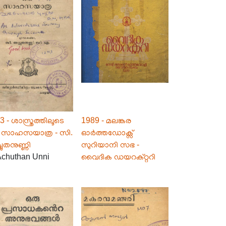
3 - ശാസ്ത്രത്തിലൂടെ
1989 - മലങ്കര
 സാഹസയാത്ര - സി.
ഓർത്തഡോക്സ്‌
ചുതനുണ്ണി
സുറിയാനി സഭ -
Achuthan Unni
വൈദിക ഡയറക്റ്ററി