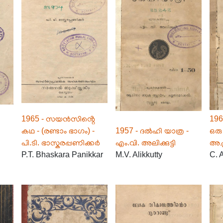
1965 - സയൻസിൻ്റെ
196
കഥ - (രണ്ടാം ഭാഗം) -
1957 - ദൽഹി യാത്ര -
ഒരു
പി.ടി. ഭാസ്കരപ്പണിക്കർ
എം.വി. അലിക്കുട്ടി
അച്
P.T. Bhaskara Panikkar
M.V. Alikkutty
C. 