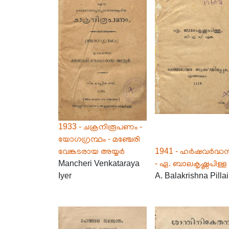
1933 - ചക്രനിരൂപണം -
യോഗഗ്രന്ഥം - മഞ്ചേരി
വേങ്കടരായ അയ്യർ
1941 - ഹർഷവർദ്
Mancheri Venkataraya
- ഏ. ബാലകൃഷ്ണപിള്ള
Iyer
A. Balakrishna Pillai