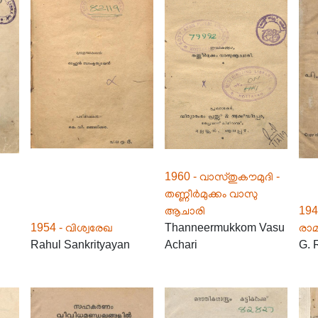
1960 - വാസ്തുകൗമുദി -
തണ്ണീർമുക്കം വാസു
ആചാരി
194
1954 - വിശ്വരേഖ
Thanneermukkom Vasu
രാമ
Rahul Sankrityayan
Achari
G. 