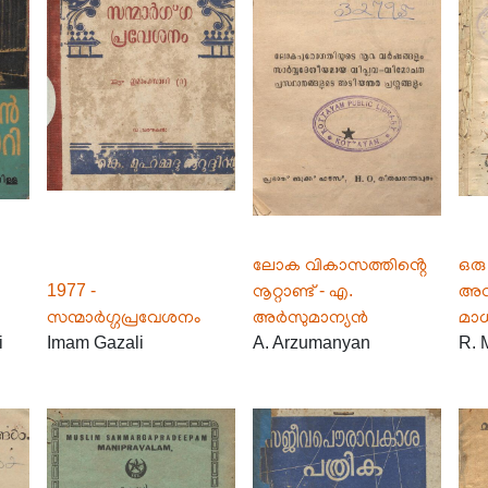
ലോക വികാസത്തിൻ്റെ
ഒരു
1977 -
നൂറ്റാണ്ട് - എ.
അന
സന്മാർഗ്ഗപ്രവേശനം
അർസുമാന്യൻ
മാ
i
Imam Gazali
A. Arzumanyan
R. 