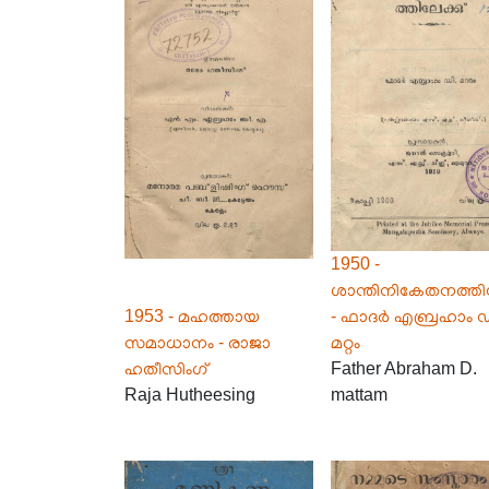
1950 -
ശാന്തിനികേതനത്തില
1953 - മഹത്തായ
- ഫാദർ എബ്രഹാം ഡ
സമാധാനം - രാജാ
മറ്റം
ഹതീസിംഗ്
Father Abraham D.
Raja Hutheesing
mattam