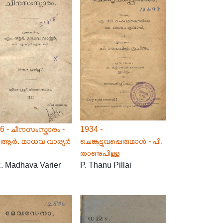
6 - ചീനസംസ്കാരം -
1934 -
.ആർ. മാധവ വാര്യർ
ചെങ്കുട്ടുവപ്പെരുമാൾ - പി.
താണുപിള്ള
. Madhava Varier
P. Thanu Pillai