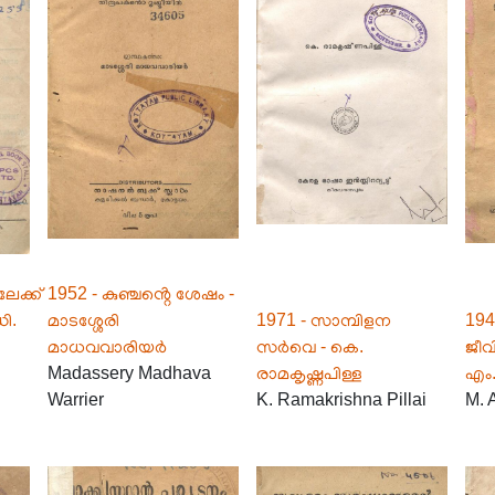
േക്ക്
1952 - കുഞ്ചൻ്റെ ശേഷം -
ി.
മാടശ്ശേരി
1971 - സാമ്പിളന
194
മാധവവാരിയർ
സർവെ - കെ.
ജീവ
Madassery Madhava
രാമകൃഷ്ണപിള്ള
എം.
Warrier
K. Ramakrishna Pillai
M. 