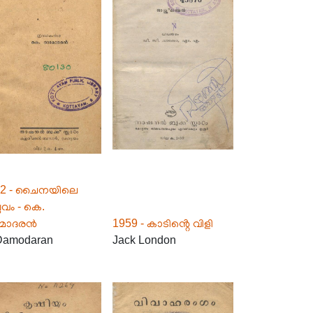
52 - ചൈനയിലെ
്ലവം - കെ.
മോദരൻ
1959 - കാടിൻ്റെ വിളി
Damodaran
Jack London