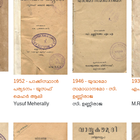
1952 - പാക്കിസ്ഥാൻ
1946 - യുദ്ധമോ
193
പര്യടനം - യൂസഫ്
സമാധാനമോ - സി.
എം
മെഹർ ആലി
ഉണ്ണിരാജ
Yusuf Meherally
സി. ഉണ്ണിരാജ
M.R