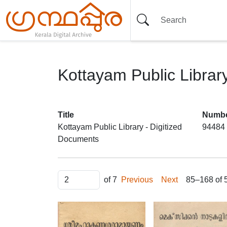
Kottayam Public Librar
Item set
Title
Numbe
Kottayam Public Library - Digitized
94484
Documents
Items
of 7
Previous
Next
85–168 of 