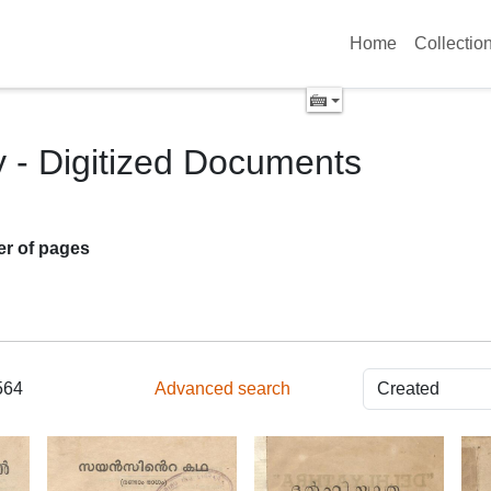
Home
Collectio
y - Digitized Documents
r of pages
564
Advanced search