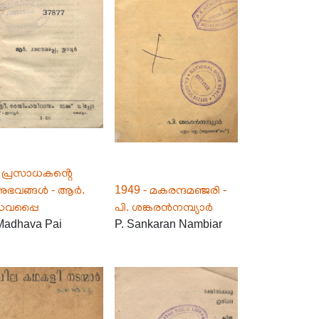
 പ്രസാധകൻ്റെ
ുഭവങ്ങൾ - ആർ.
1949 - മകരന്ദമഞ്ജരി -
ധവപ്പൈ
പി. ശങ്കരൻനമ്പ്യാർ
Madhava Pai
P. Sankaran Nambiar