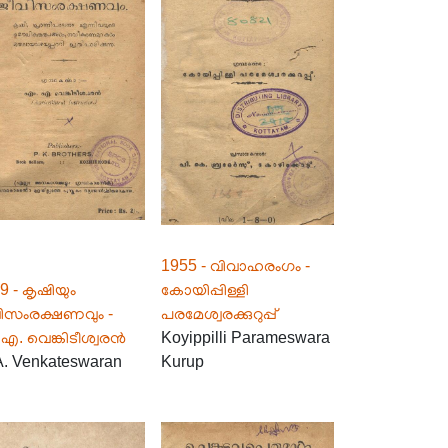
1955 - വിവാഹരംഗം -
9 - കൃഷിയും
കോയിപ്പിള്ളി
ിസംരക്ഷണവും -
പരമേശ്വരക്കുറുപ്പ്
എ. വെങ്കിടീശ്വരൻ
Koyippilli Parameswara
A. Venkateswaran
Kurup