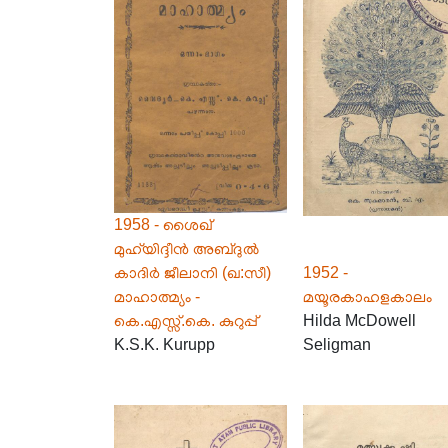
1958 - ശൈഖ്
മുഹ്‌യിദ്ദീൻ അബ്ദുൽ
കാദിർ ജീലാനി (ഖ:സീ)
1952 -
മാഹാത്മ്യം -
മയൂരകാഹളകാലം
കെ.എസ്സ്.കെ. കുറുപ്പ്
Hilda McDowell
K.S.K. Kurupp
Seligman