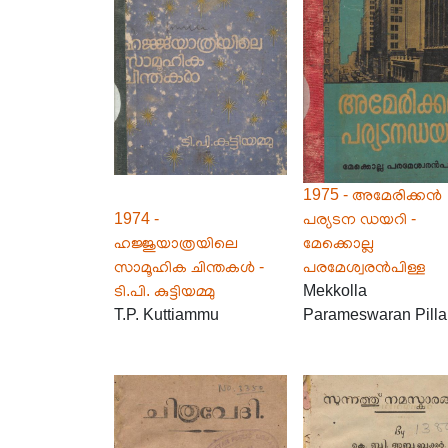
1975 - അമേരിക്കൻ
1974 -
പര്യടന ഡയറി -
ഹജ്ജുയാത്രയിലെ
മേക്കൊല്ല
സാമൂഹിക ചിന്തകൾ -
പരമേശ്വരൻപിള്ള
ടി.പി. കുട്ടിയമ്മു
Mekkolla
T.P. Kuttiammu
Parameswaran Pilla