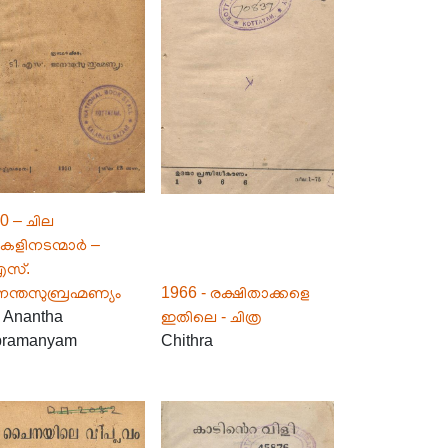
0 – ചില
ളിനടന്മാർ –
എസ്.
്തസുബ്രഹ്മണ്യം
1966 - രക്ഷിതാക്കളെ
. Anantha
ഇതിലെ - ചിത്ര
bramanyam
Chithra