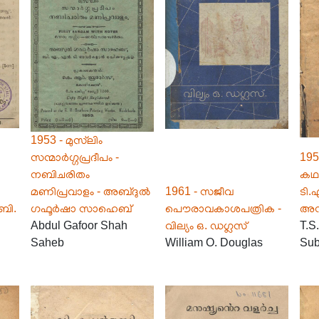
1953 - മുസ്‌ലിം
സന്മാർഗ്ഗപ്രദീപം -
195
നബിചരിതം
കഥക
മണിപ്രവാളം - അബ്ദുൽ
1961 - സജീവ
ടി.
ബി.
ഗഫൂർഷാ സാഹെബ്
പൌരാവകാശപത്രിക -
അനന
Abdul Gafoor Shah
വില്യം ഒ. ഡഗ്ലസ്
T.S
Saheb
William O. Douglas
Su