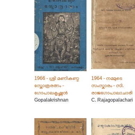
1966 - ശ്രീ മണികണ്ഠ
1964 - നമ്മുടെ
സ്തോത്രരത്നം -
സംസ്കാരം - സി.
ഗോപാലകൃഷ്ണൻ
രാജഗോപാലാചാരി
Gopalakrishnan
C. Rajagopalachari