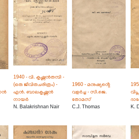
1940 - വി. കൃഷ്ണൻതമ്പി -
(ഒരു ജീവിതചരിത്രം) -
1960 - മനുഷ്യൻ്റെ
19
ധനൻ
എൻ. ബാലകൃഷ്ണൻ
വളർച്ച - സി.ജെ.
വിപ
നായർ
തോമസ്
ദാ
N. Balakrishnan Nair
C.J. Thomas
K. 