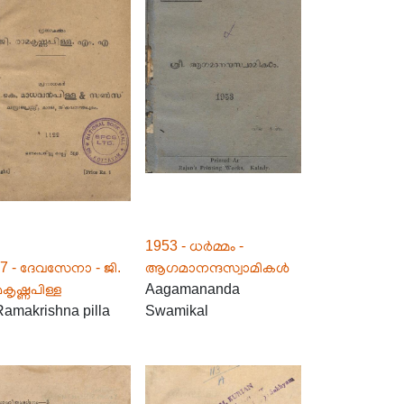
1953 - ധർമ്മം -
7 - ദേവസേനാ - ജി.
ആഗമാനന്ദസ്വാമികൾ
കൃഷ്ണപിള്ള
Aagamananda
Ramakrishna pilla
Swamikal