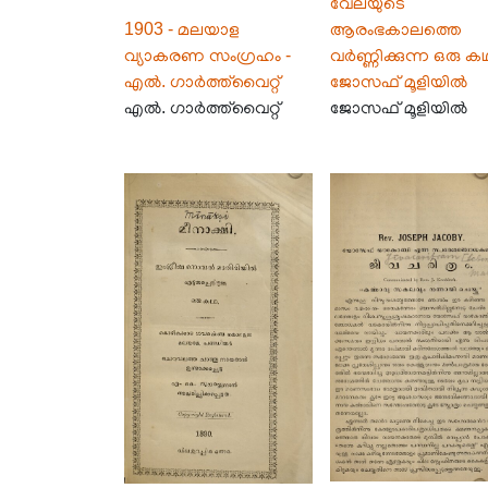
വേലയുടെ
1903 - മലയാള
ആരംഭകാലത്തെ
വ്യാകരണ സംഗ്രഹം -
വർണ്ണിക്കുന്ന ഒരു ക
എൽ. ഗാർത്ത്‌വൈറ്റ്
ജോസഫ് മൂളിയിൽ
എൽ. ഗാർത്ത്‌വൈറ്റ്
ജോസഫ് മൂളിയിൽ