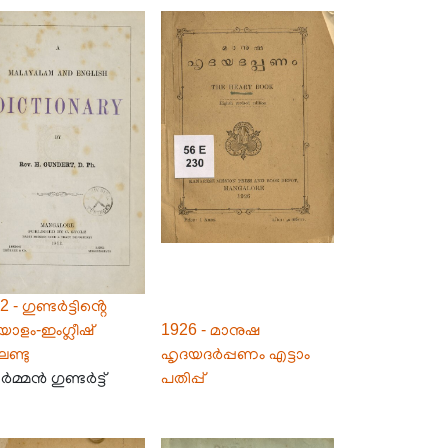
 - ഗുണ്ടർട്ടിൻ്റെ
ാളം-ഇംഗ്ലീഷ്
1926 - മാനുഷ
ണ്ടു
ഹൃദയദർപ്പണം എട്ടാം
മ്മൻ ഗുണ്ടർട്ട്
പതിപ്പ്