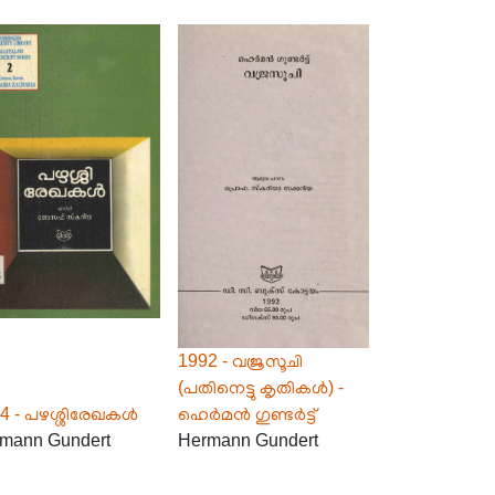
1992 - വജ്രസൂചി
(പതിനെട്ടു കൃതികൾ) -
4 - പഴശ്ശിരേഖകൾ
ഹെർമൻ ഗുണ്ടർട്ട്
mann Gundert
Hermann Gundert