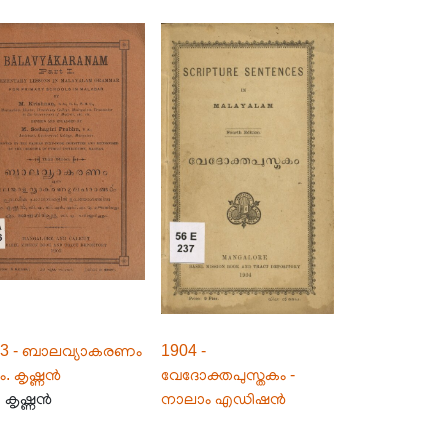
03 - ബാലവ്യാകരണം
1904 -
ം. കൃഷ്ണൻ
വേദോക്തപുസ്തകം -
 കൃഷ്ണൻ
നാലാം എഡിഷൻ