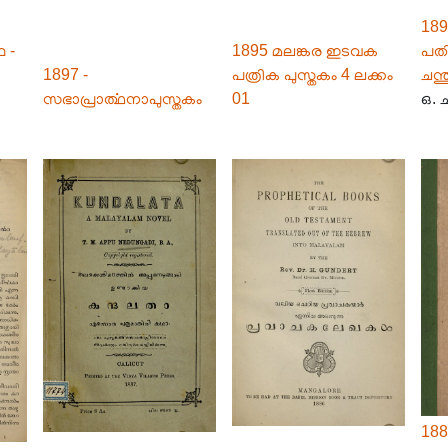
189
ഥ -
1895 മലങ്കര ഇടവക
പതിപ
1897 -
പത്രിക പുസ്തകം 4 ലക്കം
ചന
സഭാപ്രാൎത്ഥനാപുസ്തകം
01
ഒ.
188