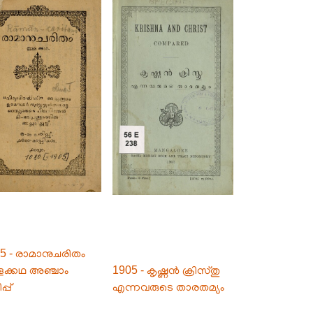
5 - രാമാനുചരിതം
്ളക്കഥ അഞ്ചാം
1905 - കൃഷ്ണൻ ക്രിസ്തു
്പ്
എന്നവരുടെ താരതമ്യം