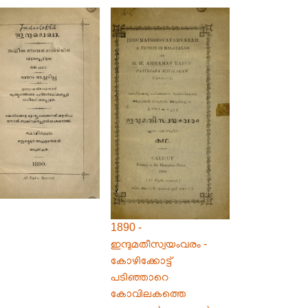
1890 -
ഇന്ദുമതീസ്വയംവരം -
കോഴിക്കോട്ട്
പടിഞ്ഞാറെ
കോവിലകത്തെ