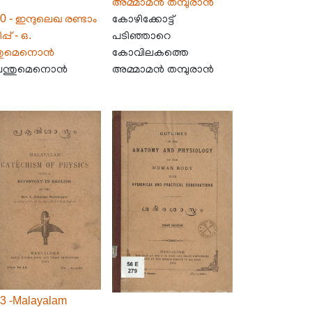
അമ്മാമൻ തമ്പുരാൻ
0 - ഇന്ദുലെഖ രണ്ടാം
കോഴിക്കോട്ട്
്പ് - ഒ.
പടിഞ്ഞാറെ
്തുമെനൊൻ
കോവിലകത്തെ
 ചന്തുമെനൊൻ
അമ്മാമൻ തമ്പുരാൻ
3 -Malayalam