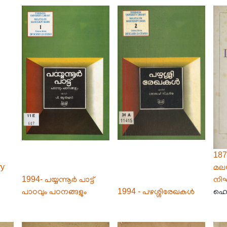
1872
ry
മലയ
1994- പയ്യന്നൂർ പാട്ട്
നിഘ
പാഠവും പഠനങ്ങളും
1994 - പഴശ്ശിരേഖകൾ
ഹെർ