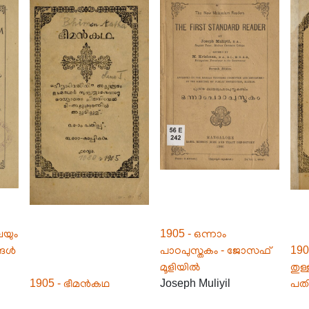
േയും
1905 - ഒന്നാം
്ങൾ
പാഠപുസ്തകം - ജോസഫ്
190
മൂളിയിൽ
തുള
1905 - ഭീമൻകഥ
Joseph Muliyil
പതിപ