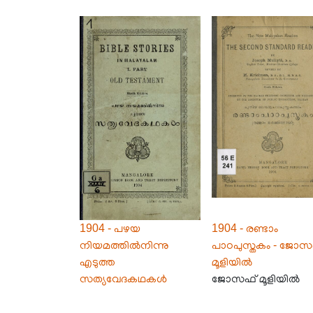
1904 - പഴയ
1904 - രണ്ടാം
നിയമത്തിൽനിന്നു
പാഠപുസ്തകം - ജോസ
എടുത്ത
മൂളിയിൽ
സത്യവേദകഥകൾ
ജോസഫ് മൂളിയിൽ