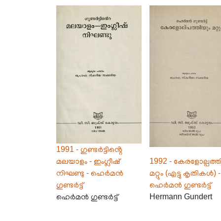
1991 - ഗുണ്ടർട്ടിൻ്റെ
മലയാളം - ഇംഗ്ലീഷ്
1992 - കേരളോല്പത്ത
നിഘണ്ടു - ഹെർമൻ
മറ്റും (എട്ടു കൃതികൾ) -
ഗുണ്ടർട്ട്
ഹെർമൻ ഗുണ്ടർട്ട്
ഹെർമൻ ഗുണ്ടർട്ട്
Hermann Gundert