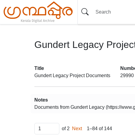
Gundert Legacy Proje
Item set
Title
Numbe
Gundert Legacy Project Documents
29990
Notes
Documents from Gundert Legacy (https://www.gu
Items
of 2
Next
1–84 of 144