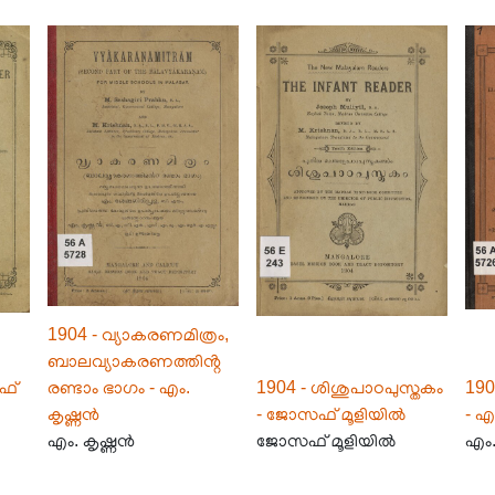
1904 - വ്യാകരണമിത്രം,
ബാലവ്യാകരണത്തിൻ്റ
ഫ്
രണ്ടാം ഭാഗം - എം.
1904 - ശിശുപാഠപുസ്തകം
19
കൃഷ്ണൻ
- ജോസഫ് മൂളിയിൽ
- എ
എം. കൃഷ്ണൻ
ജോസഫ് മൂളിയിൽ
എം.