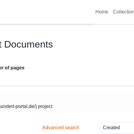
Home
Collectio
ct Documents
r of pages
ndert-portal.de/) project
Advanced search