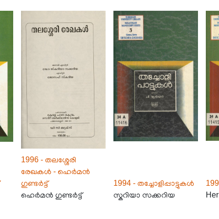
1996 - തലശ്ശേരി
രേഖകൾ - ഹെർമൻ
ഗുണ്ടർട്ട്
1994 - തച്ചോളിപ്പാട്ടുകൾ
199
ഹെർമൻ ഗുണ്ടർട്ട്
സ്കറിയാ സക്കറിയ
Her