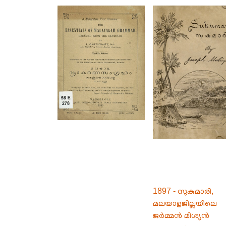
1897 - സുകുമാരി,
മലയാളജില്ലയിലെ
ജർമ്മൻ മിശ്യൻ