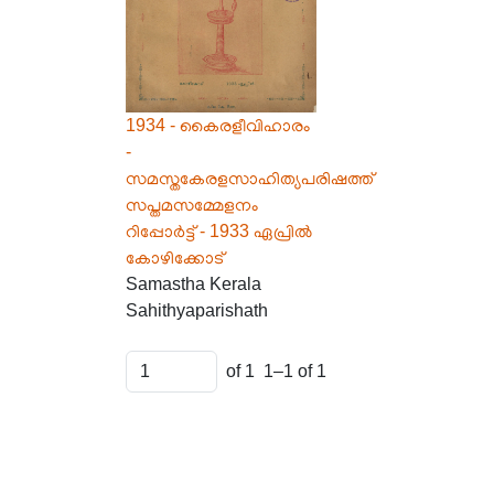
1934 - കൈരളീവിഹാരം
-
സമസ്തകേരളസാഹിത്യപരിഷത്ത്
സപ്തമസമ്മേളനം
റിപ്പോർട്ട് - 1933 ഏപ്രിൽ
കോഴിക്കോട്
Samastha Kerala
Sahithyaparishath
of 1
1–1 of 1