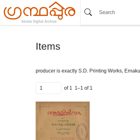
Items
producer is exactly
S.D. Printing Works, Ernak
of 1
1–1 of 1