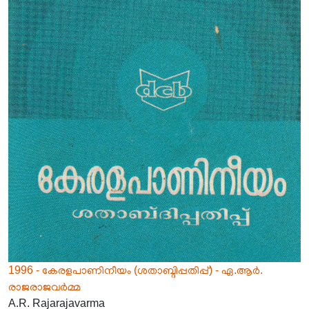
1996 - കേരളപാണിനീയം (ശതാബ്ദിപ്പതിപ്പ്) - ഏ.ആർ.
രാജരാജവർമ്മ
A.R. Rajarajavarma