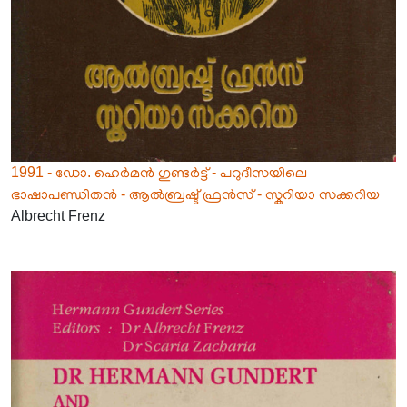
1991 - ഡോ. ഹെർമൻ ഗുണ്ടർട്ട് - പറുദീസയിലെ
ഭാഷാപണ്ഡിതൻ - ആൽബ്രഷ്ട് ഫ്രൻസ് - സ്കറിയാ സക്കറിയ
Albrecht Frenz