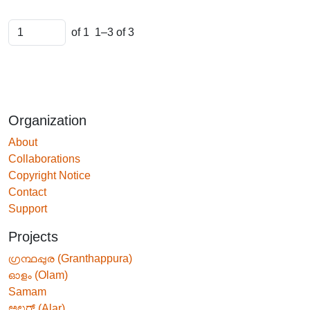
of 1
1–3 of 3
Organization
About
Collaborations
Copyright Notice
Contact
Support
Projects
ഗ്രന്ഥപ്പുര (Granthappura)
ഓളം (Olam)
Samam
ಅಲರ್ (Alar)