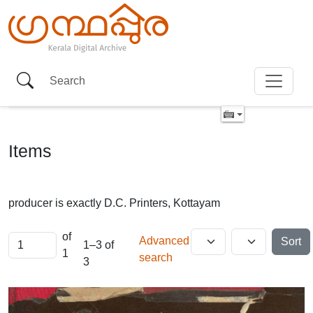
Items
producer is exactly
D.C. Printers, Kottayam
of
Advanced
Sort
1–3 of
1
search
3