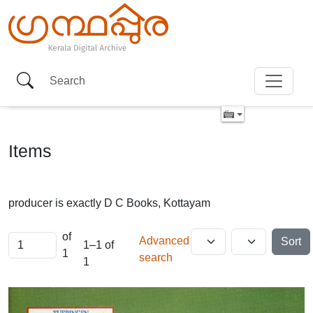
Items
producer is exactly
D C Books, Kottayam
of
Advanced
Sort
1–1 of
1
search
1