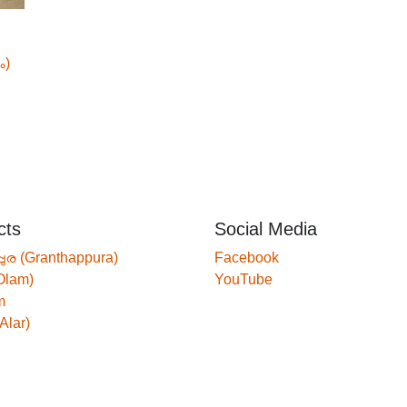
ം)
cts
Social Media
്പുര (Granthappura)
Facebook
Olam)
YouTube
m
Alar)