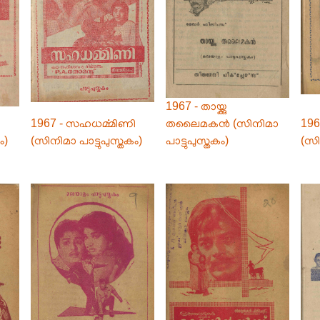
1967 - തായ്ക്കു
1967 - സഹധൎമ്മിണി
തലൈമകൻ (സിനിമാ
196
ം)
(സിനിമാ പാട്ടുപുസ്തകം)
പാട്ടുപുസ്തകം)
(സി