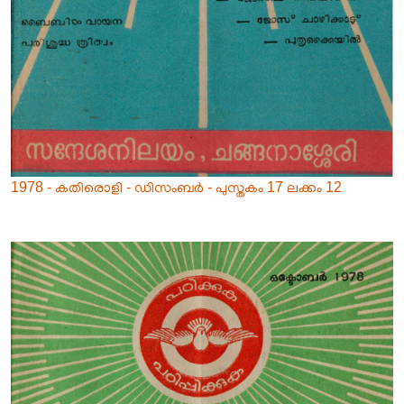
1978 - കതിരൊളി - ഡിസംബർ - പുസ്തകം 17 ലക്കം 12