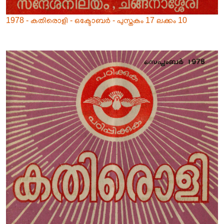
1978 - കതിരൊളി - ഒക്ടോബർ - പുസ്തകം 17 ലക്കം 10