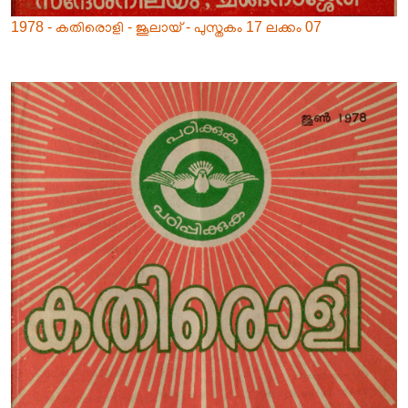
1978 - കതിരൊളി - ജൂലായ് - പുസ്തകം 17 ലക്കം 07