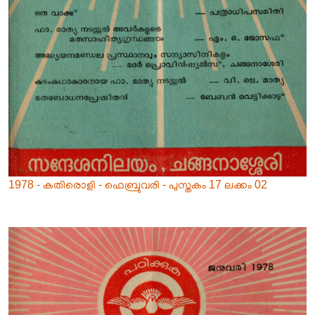
1978 - കതിരൊളി - ഫെബ്രുവരി - പുസ്തകം 17 ലക്കം 02