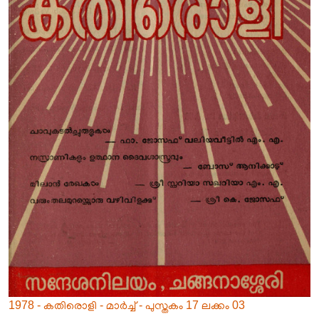
1978 - കതിരൊളി - മാർച്ച് - പുസ്തകം 17 ലക്കം 03