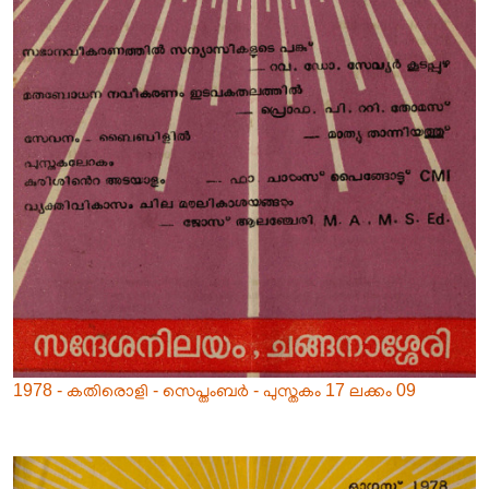
1978 - കതിരൊളി - സെപ്തംബർ - പുസ്തകം 17 ലക്കം 09