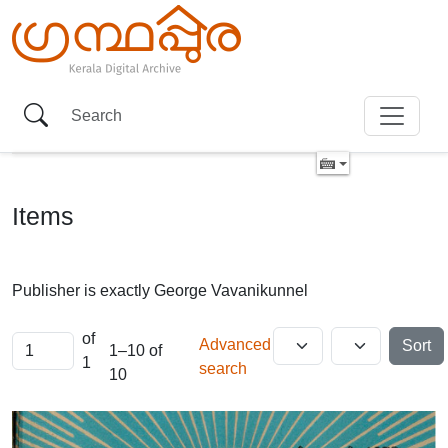
Items
Publisher is exactly
George Vavanikunnel
of
Advanced
Sort
1–10 of
1
search
10