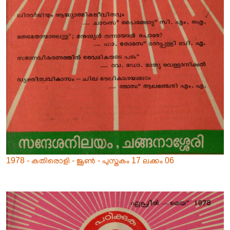
1978 - കതിരൊളി - ജൂൺ - പുസ്തകം 17 ലക്കം 06