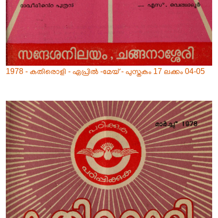
1978 - കതിരൊളി - ഏപ്രിൽ -മേയ് - പുസ്തകം 17 ലക്കം 04-05