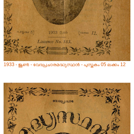
1933 - ജൂൺ - വേദപ്രചാരമദ്ധ്യസ്ഥൻ - പുസ്തകം 05 ലക്കം 12