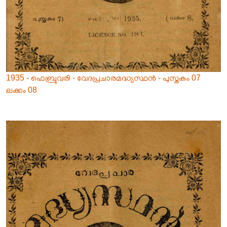
1935 - ഫെബ്രുവരി - വേദപ്രചാരമദ്ധ്യസ്ഥൻ - പുസ്തകം 07
ലക്കം 08