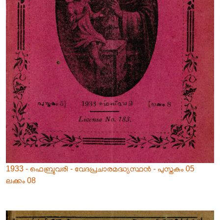
1933 - ഫെബ്രുവരി - വേദപ്രചാരമദ്ധ്യസ്ഥൻ - പുസ്തകം 05
ലക്കം 08