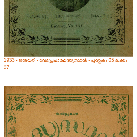
1933 - ജനുവരി - വേദപ്രചാരമദ്ധ്യസ്ഥൻ - പുസ്തകം 05 ലക്കം
07