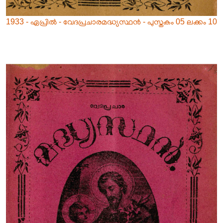
1933 - ഏപ്രിൽ - വേദപ്രചാരമദ്ധ്യസ്ഥൻ - പുസ്തകം 05 ലക്കം 10