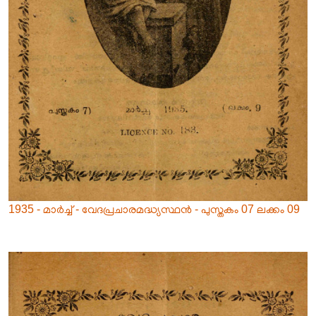
1935 - മാർച്ച് - വേദപ്രചാരമദ്ധ്യസ്ഥൻ - പുസ്തകം 07 ലക്കം 09