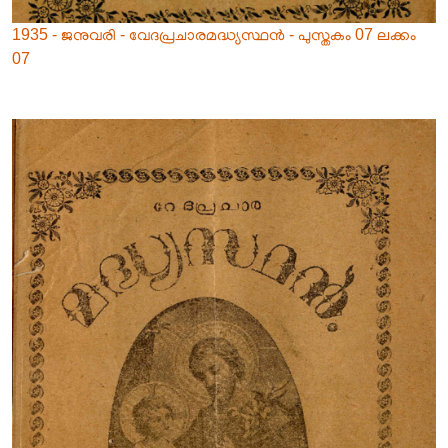
1935 - ജനുവരി - വേദപ്രചാരമദ്ധ്യസ്ഥൻ - പുസ്തകം 07 ലക്കം
07