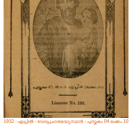
1932 - ഏപ്രിൽ - വേദപ്രചാരമദ്ധ്യസ്ഥൻ - പുസ്തകം 04 ലക്കം 10