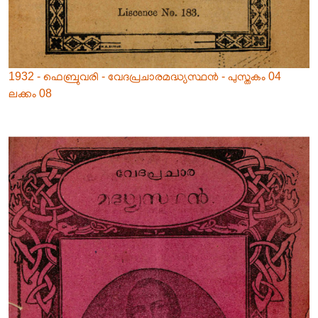
1932 - ഫെബ്രുവരി - വേദപ്രചാരമദ്ധ്യസ്ഥൻ - പുസ്തകം 04
ലക്കം 08