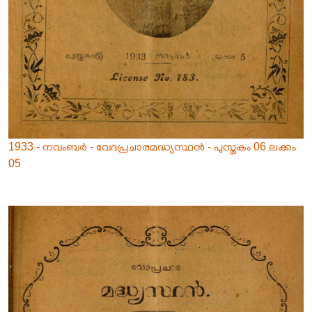
1933 - നവംബർ - വേദപ്രചാരമദ്ധ്യസ്ഥൻ - പുസ്തകം 06 ലക്കം
05