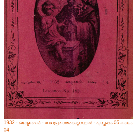
1932 - ഒക്ടോബർ - വേദപ്രചാരമദ്ധ്യസ്ഥൻ - പുസ്തകം 05 ലക്കം
04