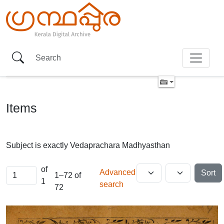
Items
Subject is exactly
Vedaprachara Madhyasthan
of
Advanced
Sort
1–72 of
1
search
72