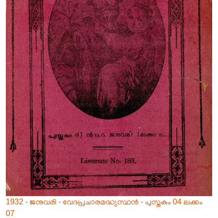
1932 - ജനുവരി - വേദപ്രചാരമദ്ധ്യസ്ഥൻ - പുസ്തകം 04 ലക്കം
07