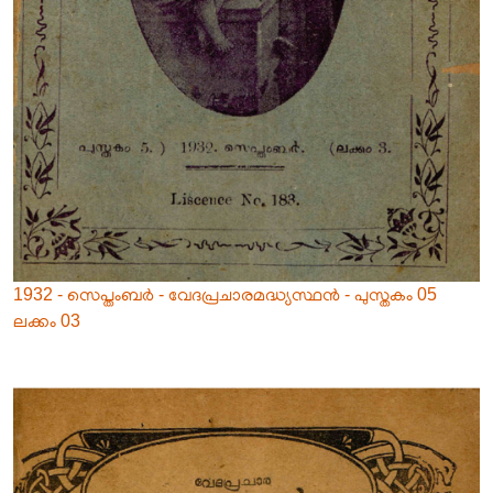
1932 - സെപ്തംബർ - വേദപ്രചാരമദ്ധ്യസ്ഥൻ - പുസ്തകം 05
ലക്കം 03