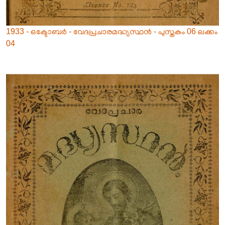
1933 - ഒക്ടോബർ - വേദപ്രചാരമദ്ധ്യസ്ഥൻ - പുസ്തകം 06 ലക്കം
04