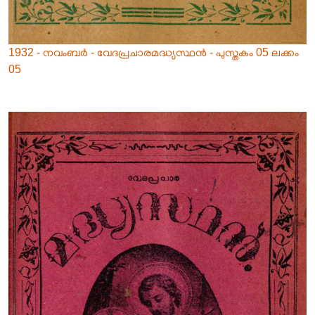
1932 - നവംബർ - വേദപ്രചാരമദ്ധ്യസ്ഥൻ - പുസ്തകം 05 ലക്കം
05