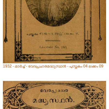
1932 - മാർച്ച് - വേദപ്രചാരമദ്ധ്യസ്ഥൻ - പുസ്തകം 04 ലക്കം 09