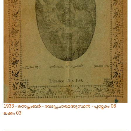
1933 - സെപ്തംബർ - വേദപ്രചാരമദ്ധ്യസ്ഥൻ - പുസ്തകം 06
ലക്കം 03