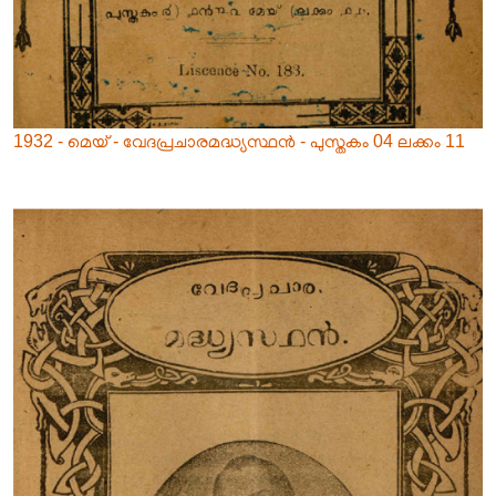
1932 - മെയ് - വേദപ്രചാരമദ്ധ്യസ്ഥൻ - പുസ്തകം 04 ലക്കം 11