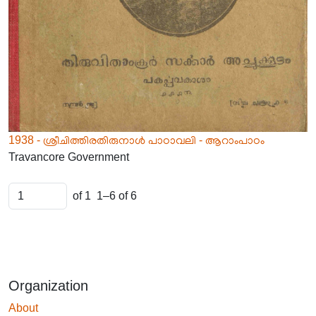
1938 - ശ്രീചിത്തിരതിരുനാൾ പാഠാവലി - ആറാംപാഠം
Travancore Government
of 1
1–6 of 6
Organization
About