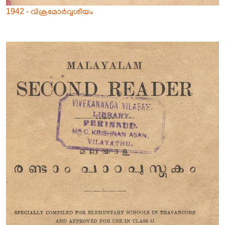
1942 - വിക്രമോർവ്വശീയം