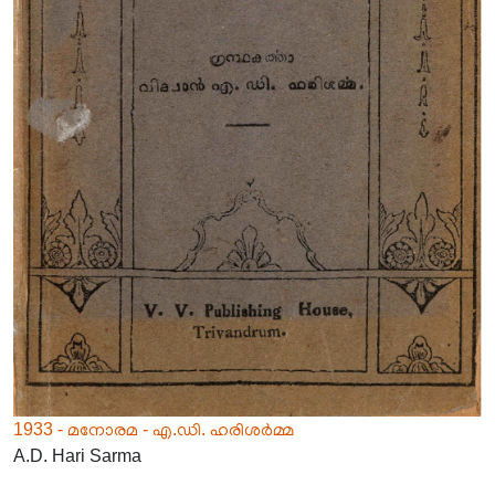
1933 - മനോരമ - എ.ഡി. ഹരിശർമ്മ
A.D. Hari Sarma