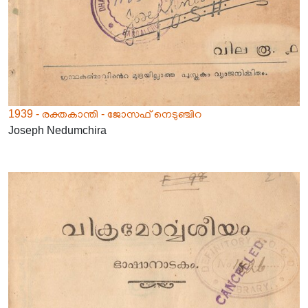
1939 - രക്തകാന്തി - ജോസഫ് നെടുഞ്ചിറ
Joseph Nedumchira