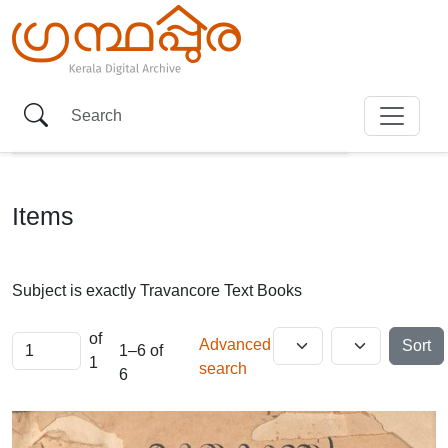
Items
Subject is exactly
Travancore Text Books
of
Advanced
Sort
1–6 of
1
search
6