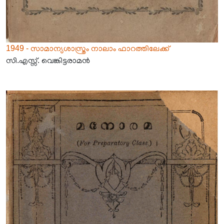
1949 - സാമാന്യശാസ്ത്രം നാലാം ഫാറത്തിലേക്ക്
സി.എസ്സ്. വെങ്കിട്ടരാമൻ