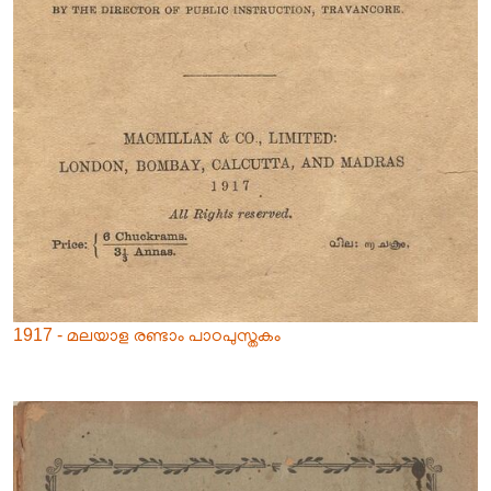
1917 - മലയാള രണ്ടാം പാഠപുസ്തകം