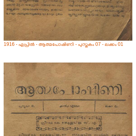
1916 - ഏപ്രിൽ - ആത്മപോഷിണി - പുസ്തകം 07 - ലക്കം 01