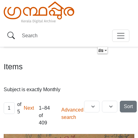
Items
Subject is exactly
Monthly
of
Sort
Next
1–84
Advanced
5
of
search
409