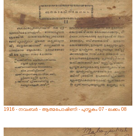
1916 - നവംബർ - ആത്മപോഷിണി - പുസ്തകം 07 - ലക്കം 08