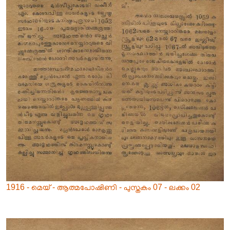
1916 - മെയ് - ആത്മപോഷിണി - പുസ്തകം 07 - ലക്കം 02