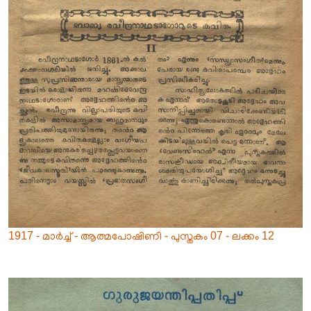
1917 - മാർച്ച് - ആത്മപോഷിണി - പുസ്തകം 07 - ലക്കം 12