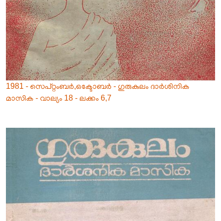
1981 - സെപ്റ്റംബർ,ഒക്ടോബർ - ഗുരുകുലം ദാർശിനിക
മാസിക - വാല്യം 18 - ലക്കം 6,7