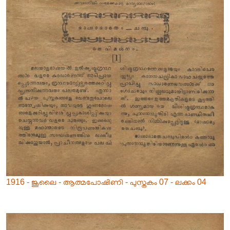
1916 - ജൂലൈ - ആത്മപോഷിണി - പുസ്തകം 07 - ലക്കം 04