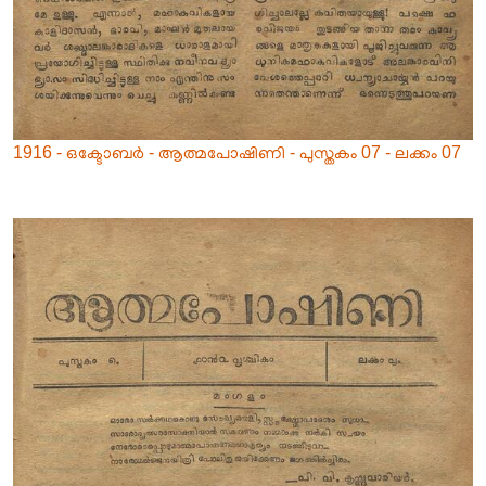
1916 - ഒക്ടോബർ - ആത്മപോഷിണി - പുസ്തകം 07 - ലക്കം 07