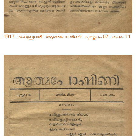
1917 - ഫെബ്രുവരി - ആത്മപോഷിണി - പുസ്തകം 07 - ലക്കം 11