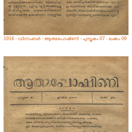
1916 - ഡിസംബർ - ആത്മപോഷിണി - പുസ്തകം 07 - ലക്കം 09