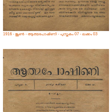
1916 - ജൂൺ - ആത്മപോഷിണി - പുസ്തകം 07 - ലക്കം 03