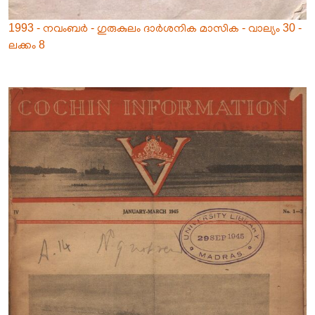
1993 - നവംബർ - ഗുരുകുലം ദാർശനിക മാസിക - വാല്യം 30 -
ലക്കം 8