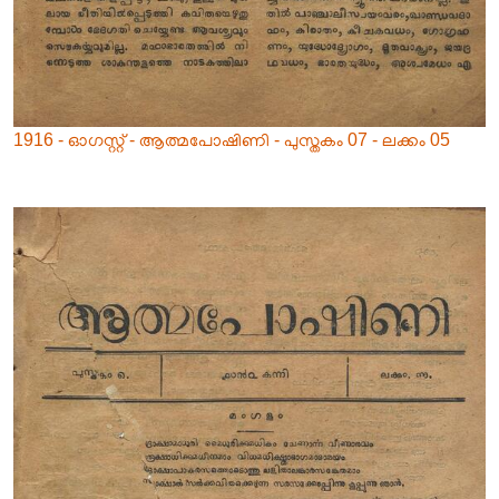
1916 - ഓഗസ്റ്റ് - ആത്മപോഷിണി - പുസ്തകം 07 - ലക്കം 05