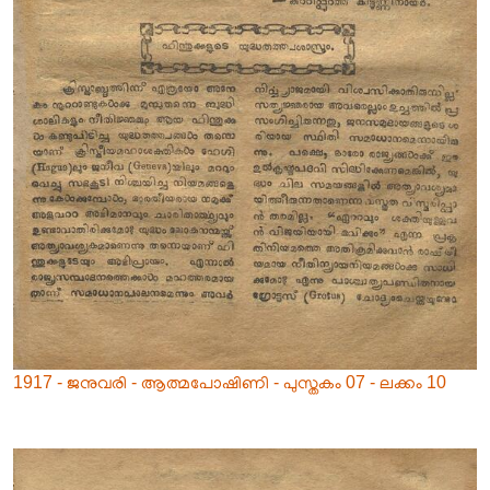
1917 - ജനുവരി - ആത്മപോഷിണി - പുസ്തകം 07 - ലക്കം 10